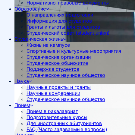
Нормативно-правовые документы
Образование
О направлениях подготовки
Информация для студентов
Гранты и льготы для студентов
Студенческий совет (student union)
Студенческая жизнь
Жизнь на кампусе
Спортивные и культурные мероприятия
Студенческие организации
Студенческое общежитие
Поддержка студентов
Студенческое научное общество
Наука
Научные проекты и гранты
Научные конференции
Студенческое научное общество
Прием
Прием в бакалавриат
Подготовительные курсы
Для иностранных абитуриентов
FAQ (Часто задаваемые вопросы)