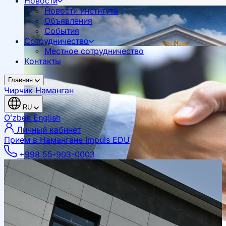
Новости
Новости института
Объявления
События
Сотрудничество
Местное сотрудничество
Контакты
Главная
Чирчик
Наманган
RU
Oʻzbek
English
Личный кабинет
Прием в Намангане
Impuls EDU
+998 55-903-0003