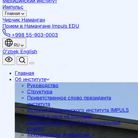
Медицинский институт
Импульс
Главная
Чирчик
Наманган
Прием в Намангане
Impuls EDU
+998 55-903-0003
RU
Oʻzbek
English
Главная
Об институте
Руководство
Структура
Приветственное слово президента
института
История Медицинского института IMPULS
Миссия и цели на будущее
Руководящий совет (Наблюдательный
совет)
Аккредитация и лицензии