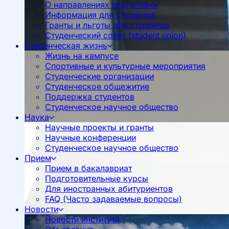
О направлениях подготовки
Информация для студентов
Гранты и льготы для студентов
Студенческий совет (student union)
Студенческая жизнь
Жизнь на кампусе
Спортивные и культурные мероприятия
Студенческие организации
Студенческое общежитие
Поддержка студентов
Студенческое научное общество
Наука
Научные проекты и гранты
Научные конференции
Студенческое научное общество
Прием
Прием в бакалавриат
Подготовительные курсы
Для иностранных абитуриентов
FAQ (Часто задаваемые вопросы)
Новости
Новости института