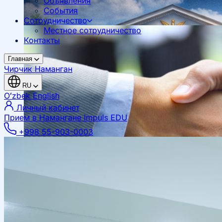
Объявления
События
Сотрудничество
Местное сотрудничество
Контакты
Главная
Чирчик
Наманган
RU
Oʻzbek
English
Личный кабинет
Прием в Намангане
Impuls EDU
+998 55-903-0003