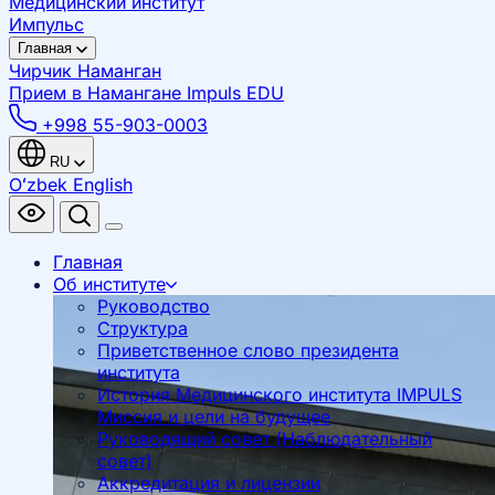
Медицинский институт
Импульс
Главная
Чирчик
Наманган
Прием в Намангане
Impuls EDU
+998 55-903-0003
RU
Oʻzbek
English
Главная
Об институте
Руководство
Структура
Приветственное слово президента
института
История Медицинского института IMPULS
Миссия и цели на будущее
Руководящий совет (Наблюдательный
совет)
Аккредитация и лицензии