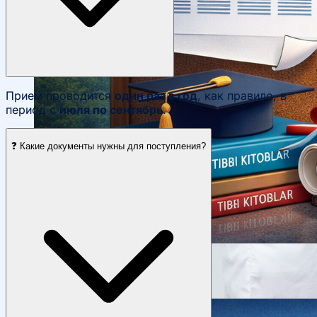
Прием проводится
один раз в год
, как правило, в
период с
июля по сентябрь
.
❓ Какие документы нужны для поступления?
Научные конференции
Объявления
Студенческое научное общество