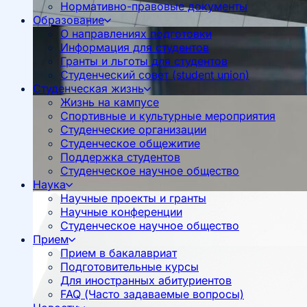
Нормативно-правовые документы
Образование
О направлениях подготовки
Информация для студентов
Гранты и льготы для студентов
Студенческий совет (student union)
Студенческая жизнь
Жизнь на кампусе
Спортивные и культурные мероприятия
Студенческие организации
Студенческое общежитие
Поддержка студентов
Студенческое научное общество
Наука
Научные проекты и гранты
Научные конференции
Студенческое научное общество
Прием
Прием в бакалавриат
Подготовительные курсы
Для иностранных абитуриентов
FAQ (Часто задаваемые вопросы)