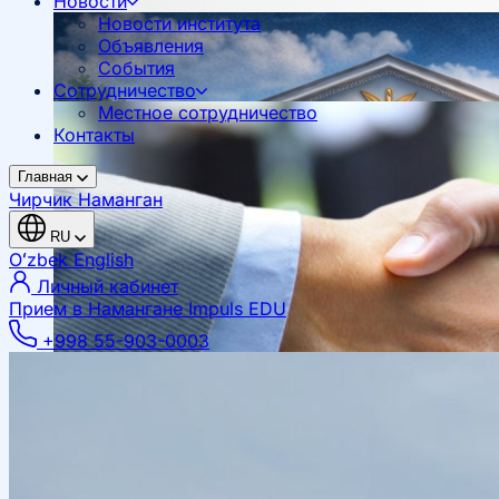
Новости
Новости института
Объявления
События
Сотрудничество
Местное сотрудничество
Контакты
Главная
Чирчик
Наманган
RU
Oʻzbek
English
Личный кабинет
Прием в Намангане
Impuls EDU
+998 55-903-0003