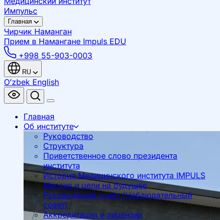
Медицинский институт
Импульс
Главная
Чирчик
Наманган
Прием в Намангане
Impuls EDU
+998 55-903-0003
RU
Oʻzbek
English
Главная
Об институте
Руководство
Структура
Приветственное слово президента
института
История Медицинского института IMPULS
Миссия и цели на будущее
Руководящий совет (Наблюдательный
совет)
Аккредитация и лицензии