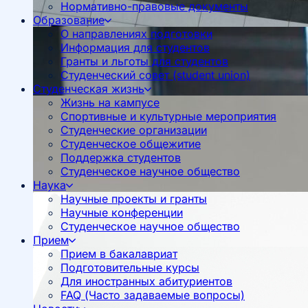
Нормативно-правовые документы
Образование
О направлениях подготовки
Информация для студентов
Гранты и льготы для студентов
Студенческий совет (student union)
Студенческая жизнь
Жизнь на кампусе
Спортивные и культурные мероприятия
Студенческие организации
Студенческое общежитие
Поддержка студентов
Студенческое научное общество
Наука
Научные проекты и гранты
Научные конференции
Студенческое научное общество
Прием
Прием в бакалавриат
Подготовительные курсы
Для иностранных абитуриентов
FAQ (Часто задаваемые вопросы)