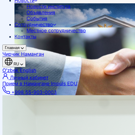
Новости
Новости института
Объявления
События
Сотрудничество
Местное сотрудничество
Контакты
Главная
Чирчик
Наманган
RU
Oʻzbek
English
Личный кабинет
Прием в Намангане
Impuls EDU
+998 55-903-0003