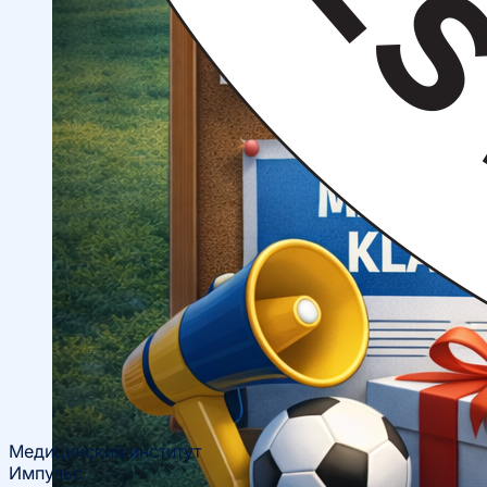
Спортивные и культурные мероприятия
Студенческие организации
Студенческое
общежитие
Поддержка студентов
Студенческое
научное общество
Медицинский институт
Импульс