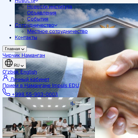
Новости
Новости института
Объявления
События
Сотрудничество
Местное сотрудничество
Контакты
Главная
Чирчик
Наманган
RU
Oʻzbek
English
Личный кабинет
Прием в Намангане
Impuls EDU
+998 55-903-0003