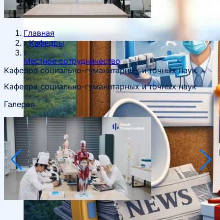
Главная
Кафедры
Местное сотрудничество
Кафедра социально-гуманитарных и точных наук
Кафедра социально-гуманитарных и точных наук
Галерея
Руководство