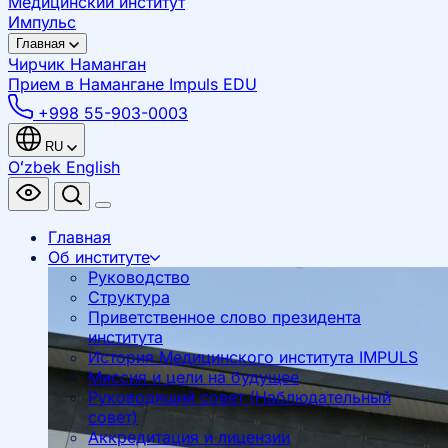
Медицинский институт
Импульс
Главная
Чирчик
Наманган
Прием в Намангане
Impuls EDU
+998 55-903-0003
RU
Oʻzbek
English
Главная
Об институте
Руководство
Структура
Приветственное слово президента
института
История Медицинского института IMPULS
Миссия и цели на будущее
Руководящий совет (Наблюдательный
совет)
Аккредитация и лицензии