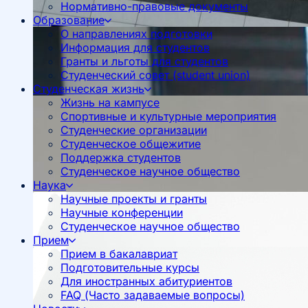
Нормативно-правовые документы
Образование
О направлениях подготовки
Информация для студентов
Гранты и льготы для студентов
Студенческий совет (student union)
Студенческая жизнь
Жизнь на кампусе
Спортивные и культурные мероприятия
Студенческие организации
Студенческое общежитие
Поддержка студентов
Студенческое научное общество
Наука
Научные проекты и гранты
Научные конференции
Студенческое научное общество
Прием
Прием в бакалавриат
Подготовительные курсы
Для иностранных абитуриентов
FAQ (Часто задаваемые вопросы)