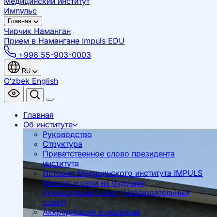
Медицинский институт
Импульс
Главная
Чирчик
Наманган
Прием в Намангане
Impuls EDU
+998 55-903-0003
RU
Oʻzbek
English
Главная
Об институте
Руководство
Структура
Приветственное слово президента
института
История Медицинского института IMPULS
Миссия и цели на будущее
Руководящий совет (Наблюдательный
совет)
Аккредитация и лицензии