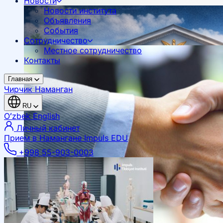
Новости
Новости института
Объявления
События
Сотрудничество
Местное сотрудничество
Контакты
Главная
Чирчик
Наманган
RU
Oʻzbek
English
Личный кабинет
Прием в Намангане
Impuls EDU
+998 55-903-0003