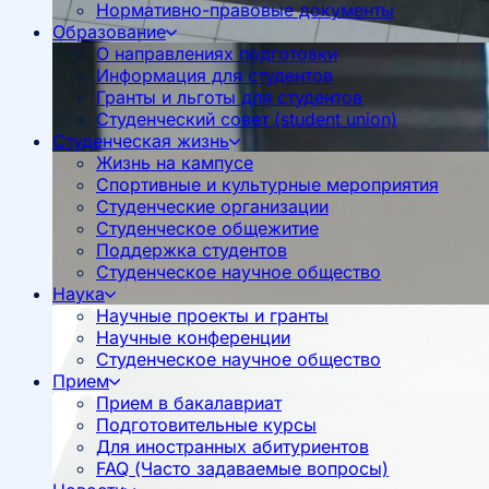
Нормативно-правовые документы
Образование
О направлениях подготовки
Информация для студентов
Гранты и льготы для студентов
Студенческий совет (student union)
Студенческая жизнь
Жизнь на кампусе
Спортивные и культурные мероприятия
Студенческие организации
Студенческое общежитие
Поддержка студентов
Студенческое научное общество
Наука
Научные проекты и гранты
Научные конференции
Студенческое научное общество
Прием
Прием в бакалавриат
Подготовительные курсы
Для иностранных абитуриентов
FAQ (Часто задаваемые вопросы)