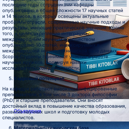
последние годы сотрудниками кафедры
опубликовано в общей сложности 17 научных статей
и 14 тезисов, в которых освещены актуальные
проблемы отрасли, современные научные подходы и
результаты, имеющие практическое значение. Кроме
того, в целях укрепления интеграции с
международным научным сообществом
опубликовано 10 статей, индексируемых в
международной научно-технической базе данных
Scopus.Студенты принимают участие в работе
научных кружков, формируя навыки
исследовательской деятельности.
Кадровый потенциал
На кафедре работают высококвалифицированные
преподаватели, в том числе 3 доктора философии
(PhD) и старшие преподаватели. Они вносят
Научные конференции
достойный вклад в повышение качества образования,
Объявления
развитие научных школ и подготовку молодых
специалистов.
Студенческое научное общество
Материально-техническая база