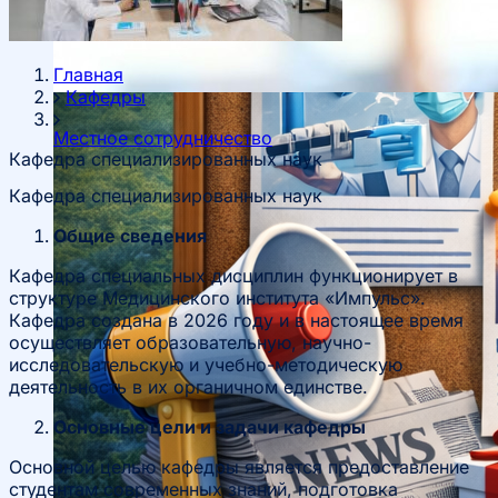
Главная
Кафедры
Местное сотрудничество
Кафедра специализированных наук
Кафедра специализированных наук
Общие сведения
Кафедра специальных дисциплин функционирует в
структуре Медицинского института «Импульс».
Кафедра создана в 2026 году и в настоящее время
осуществляет образовательную, научно-
исследовательскую и учебно-методическую
деятельность в их органичном единстве.
Основные цели и задачи кафедры
Основной целью кафедры является предоставление
Руководство
студентам современных знаний, подготовка