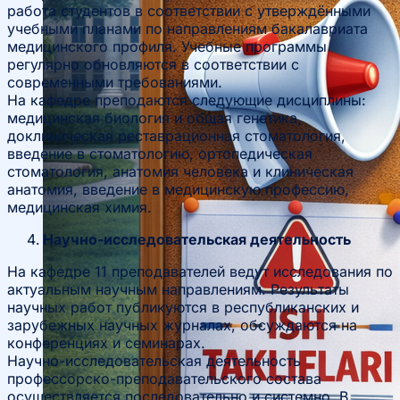
работа студентов в соответствии с утверждёнными
учебными планами по направлениям бакалавриата
медицинского профиля. Учебные программы
регулярно обновляются в соответствии с
современными требованиями.
На кафедре преподаются следующие дисциплины:
медицинская биология и общая генетика,
доклиническая реставрационная стоматология,
введение в стоматологию, ортопедическая
стоматология, анатомия человека и клиническая
анатомия, введение в медицинскую профессию,
медицинская химия.
Научно-исследовательская деятельность
На кафедре 11 преподавателей ведут исследования по
актуальным научным направлениям. Результаты
научных работ публикуются в республиканских и
зарубежных научных журналах, обсуждаются на
конференциях и семинарах.
Научно-исследовательская деятельность
профессорско-преподавательского состава
осуществляется последовательно и системно. В