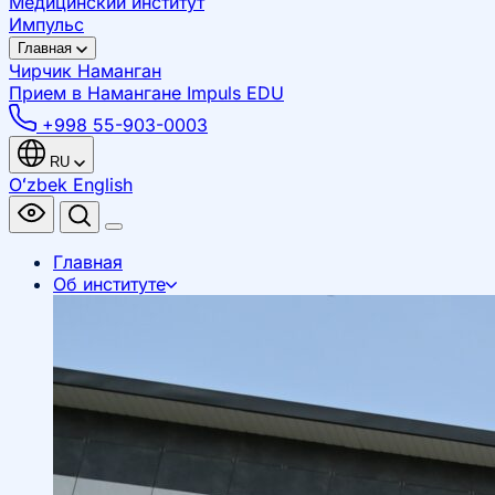
Медицинский институт
Импульс
Главная
Чирчик
Наманган
Прием в Намангане
Impuls EDU
+998 55-903-0003
RU
Oʻzbek
English
Главная
Об институте