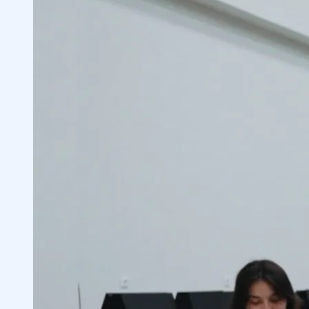
Структура
Приветственное слово президента
института
История Медицинского института
IMPULS
Миссия и цели на будущее
Руководящий
совет (Наблюдательный совет)
Аккредитация и
лицензии
Нормативно-правовые документы