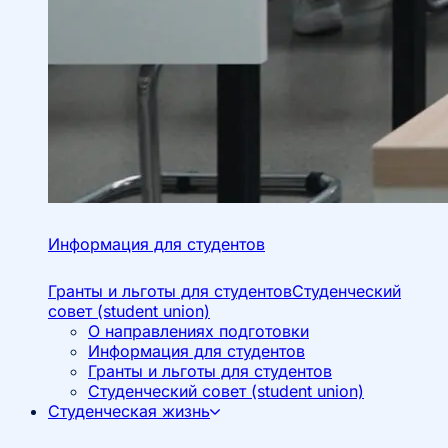
Информация для студентов
Гранты и льготы для студентов
Студенческий
совет (student union)
О направлениях подготовки
Информация для студентов
Гранты и льготы для студентов
Студенческий совет (student union)
Студенческая жизнь