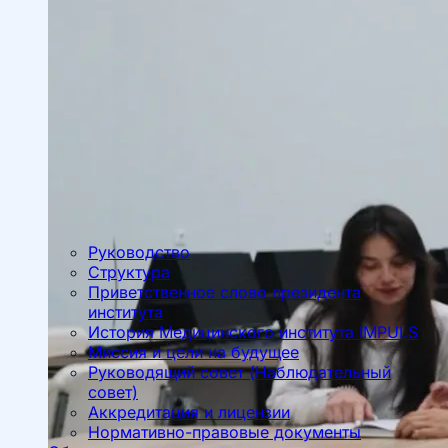
Руководство
Структура
Приветственное слово президента
института
История Медицинского института IMPULS
Миссия и цели на будущее
Руководящий совет (Наблюдательный
совет)
Аккредитация и лицензии
Нормативно-правовые документы