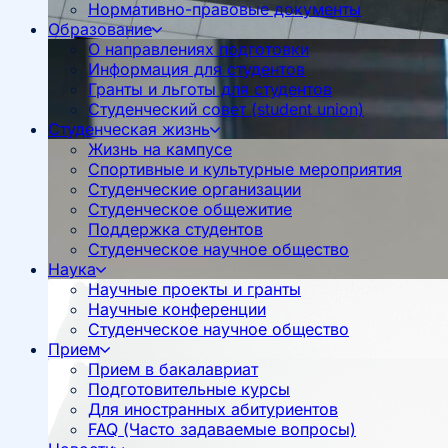
Нормативно-правовые документы
Образование
О направлениях подготовки
Информация для студентов
Гранты и льготы для студентов
Студенческий совет (student union)
Студенческая жизнь
Жизнь на кампусе
Спортивные и культурные мероприятия
Студенческие организации
Студенческое общежитие
Поддержка студентов
Студенческое научное общество
Наука
Научные проекты и гранты
Научные конференции
Студенческое научное общество
Прием
Прием в бакалавриат
Подготовительные курсы
Для иностранных абитуриентов
FAQ (Часто задаваемые вопросы)