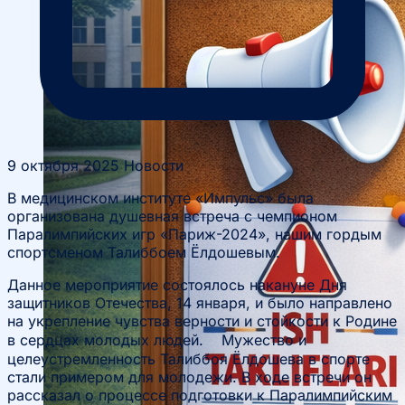
9 октября 2025
Новости
В медицинском институте «Импульс» была
организована душевная встреча с чемпионом
Паралимпийских игр «Париж-2024», нашим гордым
спортсменом Талиббоем Ёлдошевым.
Данное мероприятие состоялось накануне Дня
защитников Отечества, 14 января, и было направлено
на укрепление чувства верности и стойкости к Родине
в сердцах молодых людей. Мужество и
целеустремленность Талиббоя Ёлдошева в спорте
стали примером для молодежи. В ходе встречи он
рассказал о процессе подготовки к Паралимпийским