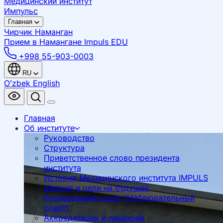
Медицинский институт
Импульс
Главная
Чирчик
Наманган
Прием в Намангане
Impuls EDU
+998 55-903-0003
RU
Oʻzbek
English
Главная
Об институте
Руководство
Структура
Приветственное слово президента
института
История Медицинского института IMPULS
Миссия и цели на будущее
Руководящий совет (Наблюдательный
совет)
Аккредитация и лицензии