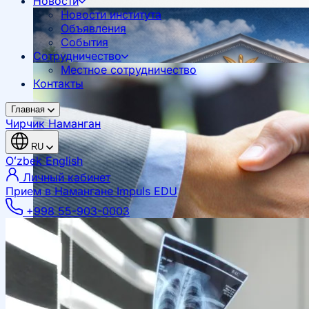
Новости
Новости института
Объявления
События
Сотрудничество
Местное сотрудничество
Контакты
Главная
Чирчик
Наманган
RU
Oʻzbek
English
Личный кабинет
Прием в Намангане
Impuls EDU
+998 55-903-0003