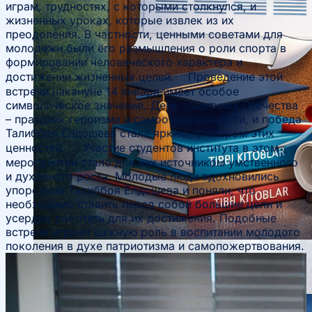
играм, трудностях, с которыми столкнулся, и
жизненных уроках, которые извлек из их
преодоления. В частности, ценными советами для
молодежи были его размышления о роли спорта в
формировании человеческого характера и
достижении жизненных целей. Проведение этой
встречи накануне 14 января имеет особое
символическое значение. День защитника Отечества
– праздник героизма и самоотверженности, и победа
Талиббоя Ёлдошева стала ярким примером этих
ценностей. Участие студентов института в этом
мероприятии стало для них источником умственного
и духовного роста. Молодые люди вдохновились
упорством Талиббоя Ёлдошева и поняли, что
необходимо ставить перед собой большие цели и
усердно работать для их достижения. Подобные
встречи играют важную роль в воспитании молодого
поколения в духе патриотизма и самопожертвования.
Научные конференции
Объявления
Студенческое научное общество