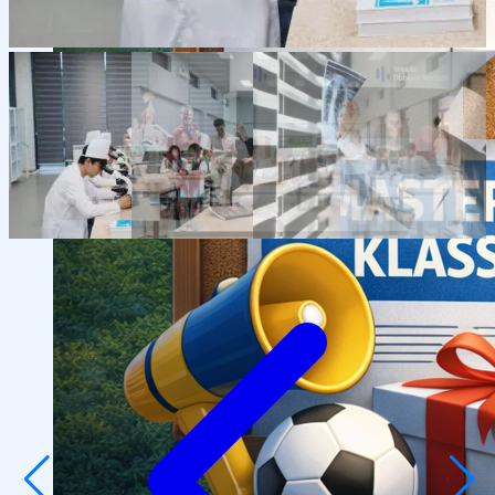
Спортивные и культурные мероприятия
Студенческие организации
Студенческое
общежитие
Поддержка студентов
Студенческое
научное общество