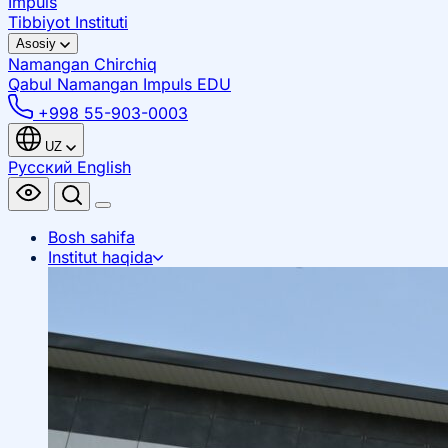
Impuls
Tibbiyot Instituti
Asosiy
Namangan
Chirchiq
Qabul Namangan
Impuls EDU
+998 55-903-0003
UZ
Русский
English
Bosh sahifa
Institut haqida