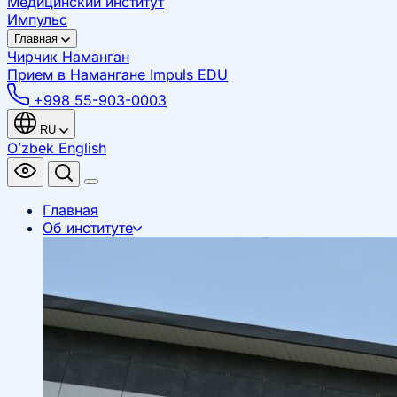
Медицинский институт
Импульс
Главная
Чирчик
Наманган
Прием в Намангане
Impuls EDU
+998 55-903-0003
RU
Oʻzbek
English
Главная
Об институте