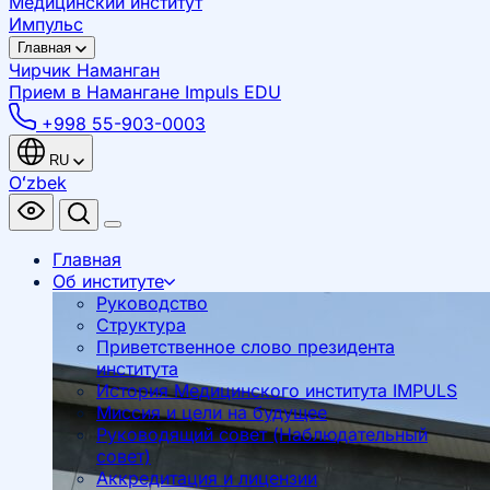
Медицинский институт
Импульс
Главная
Чирчик
Наманган
Прием в Намангане
Impuls EDU
+998 55-903-0003
RU
Oʻzbek
Главная
Об институте
Руководство
Структура
Приветственное слово президента
института
История Медицинского института IMPULS
Миссия и цели на будущее
Руководящий совет (Наблюдательный
совет)
Аккредитация и лицензии