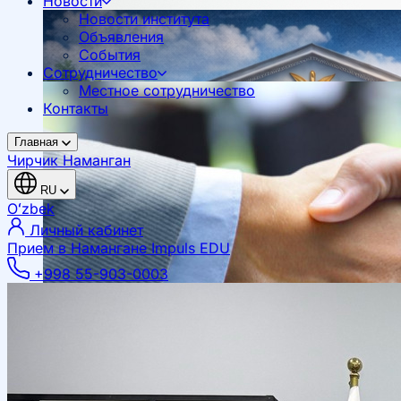
Новости
Новости института
Объявления
События
Сотрудничество
Местное сотрудничество
Контакты
Главная
Чирчик
Наманган
RU
Oʻzbek
Личный кабинет
Прием в Намангане
Impuls EDU
+998 55-903-0003