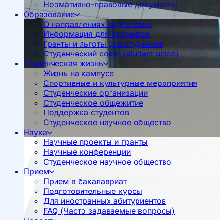
Нормативно-правовые документы
Образование
О направлениях подготовки
Информация для студентов
Гранты и льготы для студентов
Студенческий совет (student union)
Студенческая жизнь
Жизнь на кампусе
Спортивные и культурные мероприятия
Студенческие организации
Студенческое общежитие
Поддержка студентов
Студенческое научное общество
Наука
Научные проекты и гранты
Научные конференции
Студенческое научное общество
Прием
Прием в бакалавриат
Подготовительные курсы
Для иностранных абитуриентов
FAQ (Часто задаваемые вопросы)