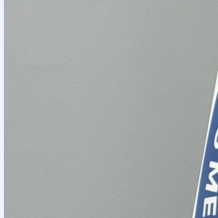
OTM tuzilmasi
Institut prezidenti murojaati
Impuls Tibbiyot Instituti
Tarixi
Missiya va kelajakdagi maqsad
Boshqaruv
kengashi
Akkreditatsiya va litsenziyalar
Me’yoriy
hujjatlar
Tayyorlov kurslari
Talabalar uchun ma’lumotlar
Xorijiy abituriyentlar uchun
Savol-javob (FAQ)
Talabalar uchun grantlar va imtiyozlar
Talabalar
jamiyati (Student union)