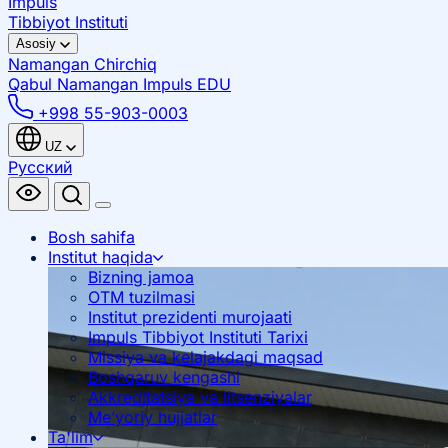
Impuls
Tibbiyot Instituti
Asosiy
Namangan
Chirchiq
Qabul Namangan
Impuls EDU
+998 55-903-0003
UZ
Русский
Bosh sahifa
Institut haqida
Bizning jamoa
OTM tuzilmasi
Institut prezidenti murojaati
Impuls Tibbiyot Instituti Tarixi
Missiya va kelajakdagi maqsad
Boshqaruv kengashi
Akkreditatsiya va litsenziyalar
Me’yoriy hujjatlar
Ta'lim