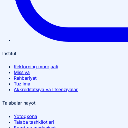
Institut
Rektorning murojaati
Missiya
Rahbariyat
Tuzilma
Akkreditatsiya va litsenziyalar
Talabalar hayoti
Yotoqxona
Talaba tashkilotlari
Sport va madaniyat