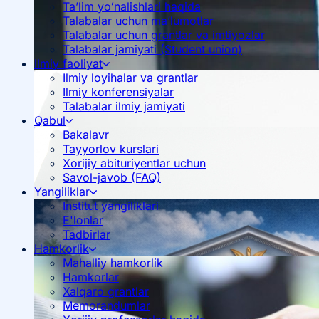
Ta’lim yoʻnalishlari haqida
Talabalar uchun ma’lumotlar
Talabalar uchun grantlar va imtiyozlar
Talabalar jamiyati (Student union)
Ilmiy faoliyat
Ilmiy loyihalar va grantlar
Ilmiy konferensiyalar
Talabalar ilmiy jamiyati
Qabul
Bakalavr
Tayyorlov kurslari
Xorijiy abituriyentlar uchun
Savol-javob (FAQ)
Yangiliklar
Institut yangiliklari
E'lonlar
Tadbirlar
Hamkorlik
Mahalliy hamkorlik
Hamkorlar
Xalqaro grantlar
Memorandumlar