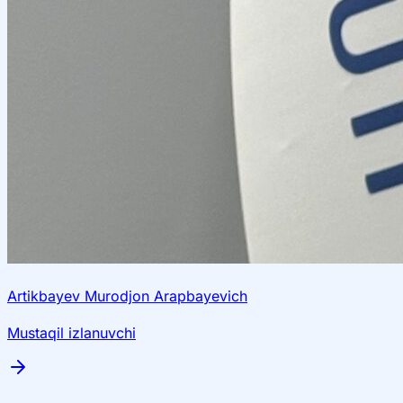
Artikbayev Murodjon Arapbayevich
Mustaqil izlanuvchi