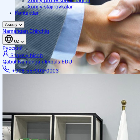
Xorijiy professorlar haqida
Xorijiy stajirovkalar
Kontaktlar
Asosiy
Namangan
Chirchiq
UZ
Русский
Shaxsiy hisob
Qabul Namangan
Impuls EDU
+998 55-903-0003
Mahalliy hamkorlik