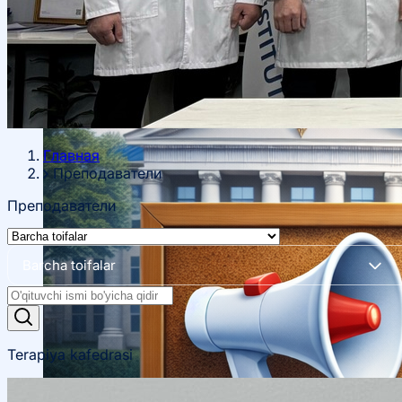
haqida
Xorijiy stajirovkalar
Ta’lim yoʻnalishlari haqida
Главная
Преподаватели
Bakalavr
Преподаватели
Barcha toifalar
Terapiya kafedrasi