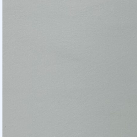
Ilmiy konferensiyalar
Talabalar ilmiy jamiyati
E'lonlar