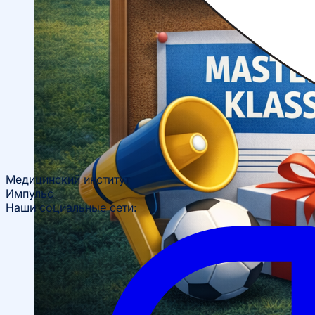
Студенческие организации
Студенческое
общежитие
Поддержка студентов
Студенческое
научное общество
Медицинский институт
Импульс
Наши социальные сети: