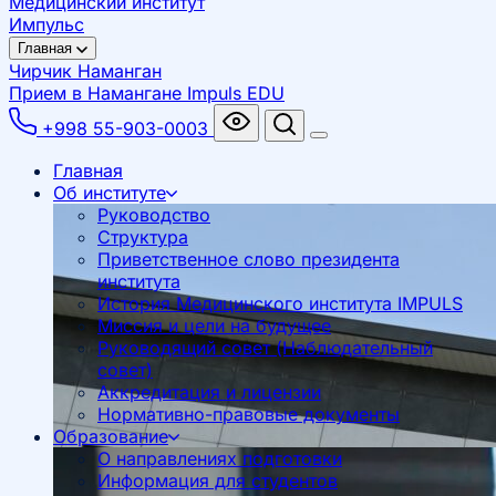
Медицинский институт
Импульс
Главная
Чирчик
Наманган
Прием в Намангане
Impuls EDU
+998 55-903-0003
Главная
Об институте
Руководство
Структура
Приветственное слово президента
института
История Медицинского института IMPULS
Миссия и цели на будущее
Руководящий совет (Наблюдательный
совет)
Аккредитация и лицензии
Нормативно-правовые документы
Образование
О направлениях подготовки
Информация для студентов