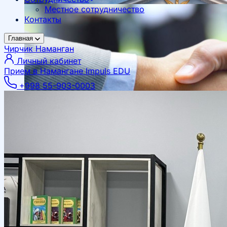
Местное сотрудничество
Контакты
Главная
Чирчик
Наманган
Личный кабинет
Прием в Намангане
Impuls EDU
+998 55-903-0003