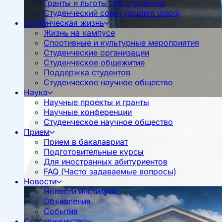
Гранты и льготы для студентов
Студенческий совет (student union)
Студенческая жизнь
Жизнь на кампусе
Спортивные и культурные мероприятия
Студенческие организации
Студенческое общежитие
Поддержка студентов
Студенческое научное общество
Наука
Научные проекты и гранты
Научные конференции
Студенческое научное общество
Прием
Прием в бакалавриат
Подготовительные курсы
Для иностранных абитуриентов
FAQ (Часто задаваемые вопросы)
Новости
Новости института
Объявления
События
Сотрудничество