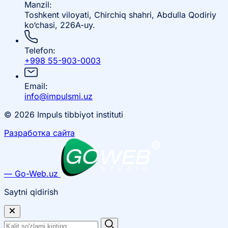
Manzil:
Toshkent viloyati, Chirchiq shahri, Abdulla Qodiriy
ko‘chasi, 226A-uy.
Telefon:
+998 55-903-0003
Email:
info@impulsmi.uz
© 2026 Impuls tibbiyot instituti
Разработка сайта
— Go-Web.uz
Saytni qidirish