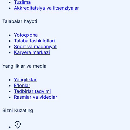
Tuzilma
Akkreditatsiya va litsenziyalar
Talabalar hayoti
Yotoqxona
Talaba tashkilotlari
Sport va madaniyat
Karyera markazi
Yangiliklar va media
Yangiliklar
E’lonlar
Tadbirlar taqvimi
Rasmlar va videolar
Bizni Kuzating