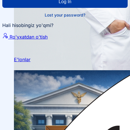
Ilmiy konferensiyalar
Lost your password?
Hali hisobingiz yo'qmi?
Talabalar ilmiy jamiyati
Ro'yxatdan o'tish
E'lonlar