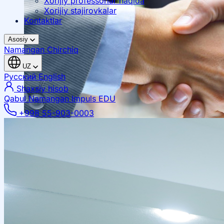
Xorijiy professorlar haqida
Xorijiy stajirovkalar
Kontaktlar
Asosiy
Namangan
Chirchiq
UZ
Русский
English
Shaxsiy hisob
Qabul Namangan
Impuls EDU
+998 55-903-0003
Mahalliy hamkorlik