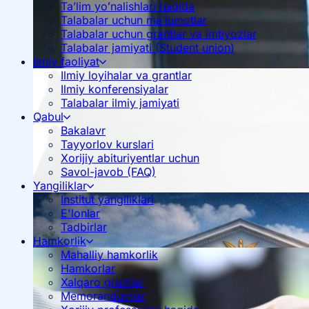
Ta’lim yoʻnalishlari haqida
Talabalar uchun ma’lumotlar
Talabalar uchun grantlar va imtiyozlar
Talabalar jamiyati (Student union)
Ilmiy faoliyat
Ilmiy loyihalar va grantlar
Ilmiy konferensiyalar
Talabalar ilmiy jamiyati
Qabul
Bakalavr
Tayyorlov kurslari
Xorijiy abituriyentlar uchun
Savol-javob (FAQ)
Yangiliklar
Institut yangiliklari
E'lonlar
Tadbirlar
Hamkorlik
Mahalliy hamkorlik
Hamkorlar
Xalqaro grantlar
Memorandumlar