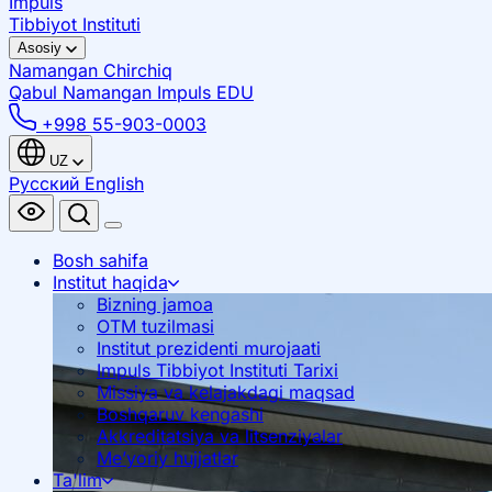
Impuls
Tibbiyot Instituti
Asosiy
Namangan
Chirchiq
Qabul Namangan
Impuls EDU
+998 55-903-0003
UZ
Русский
English
Bosh sahifa
Institut haqida
Bizning jamoa
OTM tuzilmasi
Institut prezidenti murojaati
Impuls Tibbiyot Instituti Tarixi
Missiya va kelajakdagi maqsad
Boshqaruv kengashi
Akkreditatsiya va litsenziyalar
Me’yoriy hujjatlar
Ta'lim