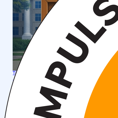
OTM tuzilmasi
Institut prezidenti murojaati
Impuls Tibbiyot Instituti
Tarixi
Missiya va kelajakdagi maqsad
Boshqaruv
kengashi
Akkreditatsiya va litsenziyalar
Me’yoriy
hujjatlar
Tayyorlov kurslari
Talabalar uchun ma’lumotlar
Xorijiy abituriyentlar uchun
Savol-javob (FAQ)
Talabalar uchun grantlar va imtiyozlar
Talabalar
jamiyati (Student union)