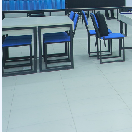
haqida
Xorijiy stajirovkalar
Ta’lim yoʻnalishlari haqida
Bakalavr