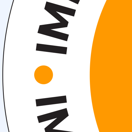
Ta’lim yoʻnalishlari haqida
Bakalavr