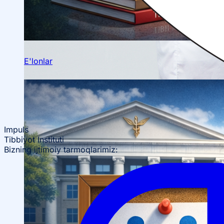
Talabalar ilmiy jamiyati
E'lonlar
Impuls
Tibbiyot Instituti
Bizning ijtimoiy tarmoqlarimiz: