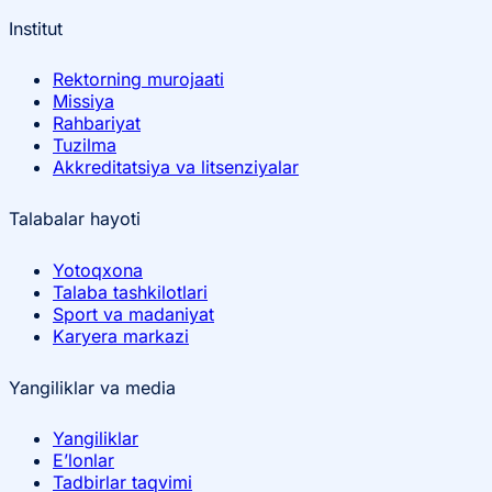
Institut
Rektorning murojaati
Missiya
Rahbariyat
Tuzilma
Akkreditatsiya va litsenziyalar
Talabalar hayoti
Yotoqxona
Talaba tashkilotlari
Sport va madaniyat
Karyera markazi
Yangiliklar va media
Yangiliklar
E’lonlar
Tadbirlar taqvimi