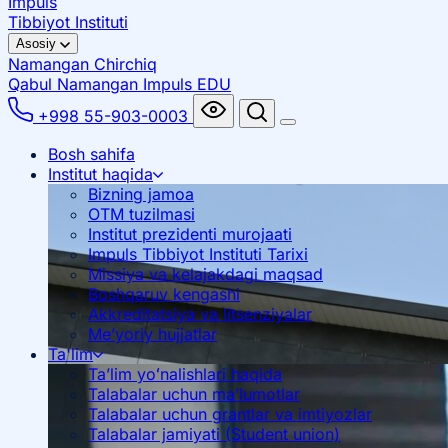
Impuls
Tibbiyot Instituti
Asosiy
Namangan
Chirchiq
Qabul Namangan
Impuls EDU
+998 55-903-0003
Bosh sahifa
Institut haqida
Bizning jamoa
OTM tuzilmasi
Institut prezidenti murojaati
Impuls Tibbiyot Instituti Tarixi
Missiya va kelajakdagi maqsad
Boshqaruv kengashi
Akkreditatsiya va litsenziyalar
Me’yoriy hujjatlar
Ta'lim
Ta’lim yoʻnalishlari haqida
Talabalar uchun ma’lumotlar
Talabalar uchun grantlar va imtiyozlar
Talabalar jamiyati (Student union)