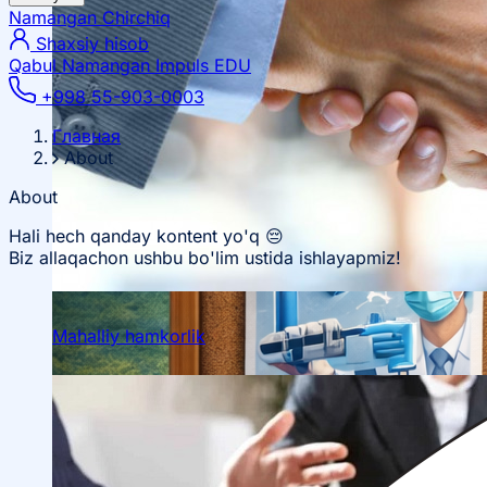
Namangan
Chirchiq
Shaxsiy hisob
Qabul Namangan
Impuls EDU
+998 55-903-0003
Главная
About
About
Hali hech qanday kontent yo'q 😔
Biz allaqachon ushbu bo'lim ustida ishlayapmiz!
Mahalliy hamkorlik