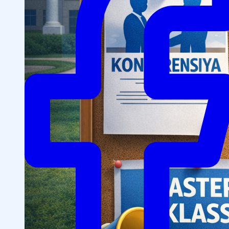
OTM tuzilmasi
Institut prezidenti murojaati
Impuls Tibbiyot Instituti
Tarixi
Missiya va kelajakdagi maqsad
Boshqaruv
kengashi
Akkreditatsiya va litsenziyalar
Me’yoriy
hujjatlar
Tayyorlov kurslari
Talabalar uchun ma’lumotlar
Xorijiy abituriyentlar uchun
Savol-javob (FAQ)
Talabalar uchun grantlar va imtiyozlar
Talabalar
jamiyati (Student union)