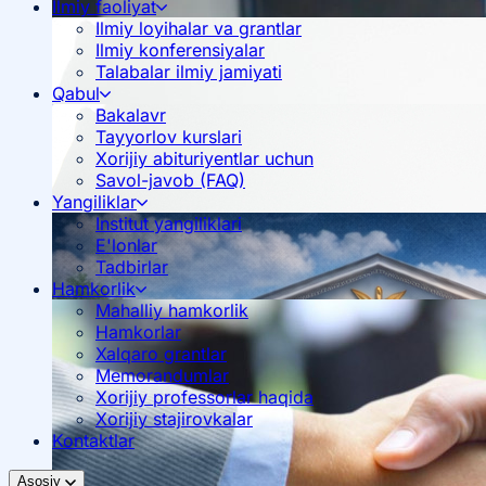
Ilmiy faoliyat
Ilmiy loyihalar va grantlar
Ilmiy konferensiyalar
Talabalar ilmiy jamiyati
Qabul
Bakalavr
Tayyorlov kurslari
Xorijiy abituriyentlar uchun
Savol-javob (FAQ)
Yangiliklar
Institut yangiliklari
E'lonlar
Tadbirlar
Hamkorlik
Mahalliy hamkorlik
Hamkorlar
Xalqaro grantlar
Memorandumlar
Xorijiy professorlar haqida
Xorijiy stajirovkalar
Kontaktlar
Asosiy