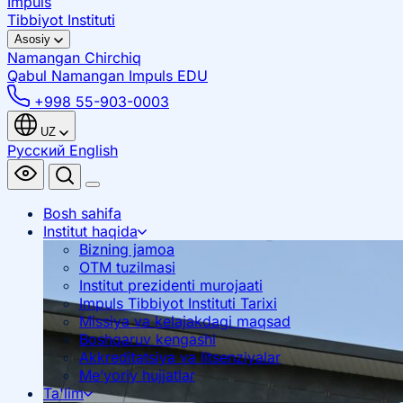
Impuls
Tibbiyot Instituti
Asosiy
Namangan
Chirchiq
Qabul Namangan
Impuls EDU
+998 55-903-0003
UZ
Русский
English
Bosh sahifa
Institut haqida
Bizning jamoa
OTM tuzilmasi
Institut prezidenti murojaati
Impuls Tibbiyot Instituti Tarixi
Missiya va kelajakdagi maqsad
Boshqaruv kengashi
Akkreditatsiya va litsenziyalar
Me’yoriy hujjatlar
Ta'lim