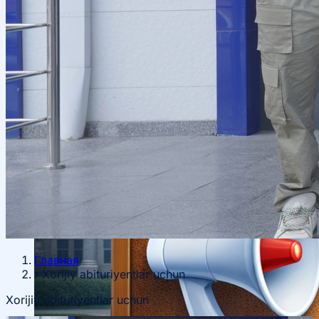
haqida
Xorijiy stajirovkalar
Ta’lim yoʻnalishlari haqida
Bakalavr
Главная
Xorijiy abituriyentlar uchun
Xorijiy abituriyentlar uchun