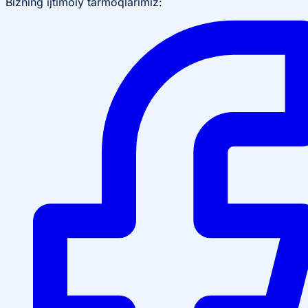
Bizning ijtimoiy tarmoqlarimiz: