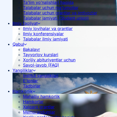
Ta’lim yoʻnalishlari haqida
Talabalar uchun ma’lumotlar
Talabalar uchun grantlar va imtiyozlar
Talabalar jamiyati (Student union)
Ilmiy faoliyat
Ilmiy loyihalar va grantlar
Ilmiy konferensiyalar
Talabalar ilmiy jamiyati
Qabul
Bakalavr
Tayyorlov kurslari
Xorijiy abituriyentlar uchun
Savol-javob (FAQ)
Yangiliklar
Institut yangiliklari
E'lonlar
Tadbirlar
Hamkorlik
Mahalliy hamkorlik
Hamkorlar
Xalqaro grantlar
Memorandumlar