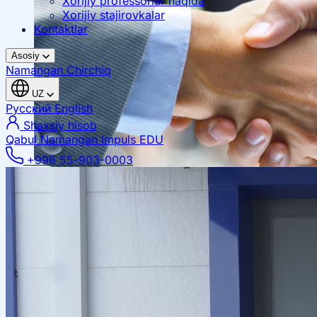
Xorijiy professorlar haqida
Xorijiy stajirovkalar
Kontaktlar
Asosiy
Namangan
Chirchiq
UZ
Русский
English
Shaxsiy hisob
Qabul Namangan
Impuls EDU
+998 55-903-0003
Mahalliy hamkorlik