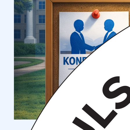
OTM tuzilmasi
Institut prezidenti murojaati
Impuls Tibbiyot Instituti
Tarixi
Missiya va kelajakdagi maqsad
Boshqaruv
kengashi
Akkreditatsiya va litsenziyalar
Me’yoriy
hujjatlar
Tayyorlov kurslari
Talabalar uchun ma’lumotlar
Xorijiy abituriyentlar uchun
Savol-javob (FAQ)
Talabalar uchun grantlar va imtiyozlar
Talabalar
jamiyati (Student union)