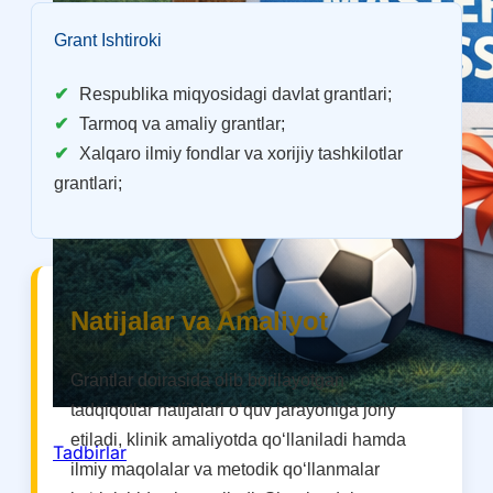
Grant Ishtiroki
Respublika miqyosidagi davlat grantlari;
Tarmoq va amaliy grantlar;
Xalqaro ilmiy fondlar va xorijiy tashkilotlar
grantlari;
Natijalar va Amaliyot
Grantlar doirasida olib borilayotgan
tadqiqotlar natijalari o‘quv jarayoniga joriy
etiladi, klinik amaliyotda qo‘llaniladi hamda
Tadbirlar
ilmiy maqolalar va metodik qo‘llanmalar