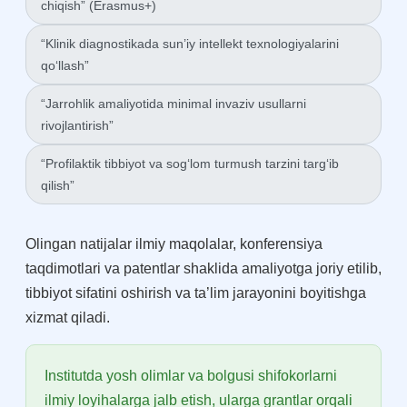
chiqish” (Erasmus+)
“Klinik diagnostikada sun’iy intellekt texnologiyalarini
qo‘llash”
“Jarrohlik amaliyotida minimal invaziv usullarni
rivojlantirish”
“Profilaktik tibbiyot va sog‘lom turmush tarzini targ‘ib
qilish”
Olingan natijalar ilmiy maqolalar, konferensiya
taqdimotlari va patentlar shaklida amaliyotga joriy etilib,
tibbiyot sifatini oshirish va ta’lim jarayonini boyitishga
xizmat qiladi.
Institutda yosh olimlar va bolgusi shifokorlarni
ilmiy loyihalarga jalb etish, ularga grantlar orqali