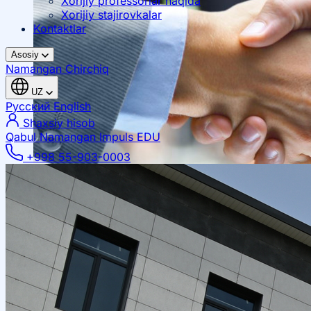
Xorijiy professorlar haqida
Xorijiy stajirovkalar
Kontaktlar
Asosiy
Namangan
Chirchiq
UZ
Русский
English
Shaxsiy hisob
Qabul Namangan
Impuls EDU
+998 55-903-0003
Mahalliy hamkorlik