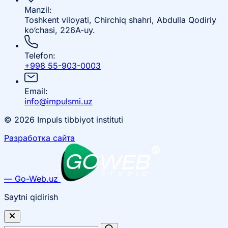
Manzil:
Toshkent viloyati, Chirchiq shahri, Abdulla Qodiriy
ko‘chasi, 226A-uy.
Telefon:
+998 55-903-0003
Email:
info@impulsmi.uz
© 2026 Impuls tibbiyot instituti
Разработка сайта
— Go-Web.uz
Saytni qidirish