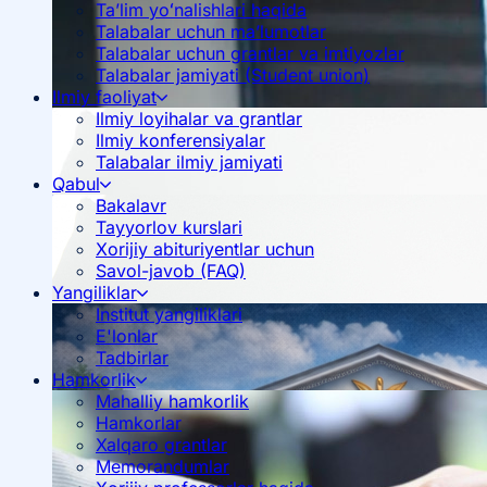
Ta’lim yoʻnalishlari haqida
Talabalar uchun ma’lumotlar
Talabalar uchun grantlar va imtiyozlar
Talabalar jamiyati (Student union)
Ilmiy faoliyat
Ilmiy loyihalar va grantlar
Ilmiy konferensiyalar
Talabalar ilmiy jamiyati
Qabul
Bakalavr
Tayyorlov kurslari
Xorijiy abituriyentlar uchun
Savol-javob (FAQ)
Yangiliklar
Institut yangiliklari
E'lonlar
Tadbirlar
Hamkorlik
Mahalliy hamkorlik
Hamkorlar
Xalqaro grantlar
Memorandumlar