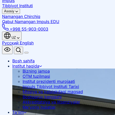
Impuls
Tibbiyot Instituti
Asosiy
Namangan
Chirchiq
Qabul Namangan
Impuls EDU
+998 55-903-0003
UZ
Русский
English
Bosh sahifa
Institut haqida
Bizning jamoa
OTM tuzilmasi
Institut prezidenti murojaati
Impuls Tibbiyot Instituti Tarixi
Missiya va kelajakdagi maqsad
Boshqaruv kengashi
Akkreditatsiya va litsenziyalar
Me’yoriy hujjatlar
Ta'lim