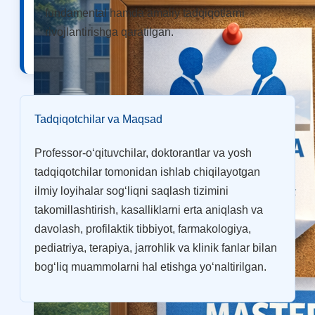
fundamental hamda amaliy tadqiqotlarni
rivojlantirishga qaratilgan.
OTM tuzilmasi
Tadqiqotchilar va Maqsad
Institut prezidenti murojaati
Impuls Tibbiyot Instituti
Professor-o‘qituvchilar, doktorantlar va yosh
Tarixi
Missiya va kelajakdagi maqsad
Boshqaruv
kengashi
Akkreditatsiya va litsenziyalar
Me’yoriy
tadqiqotchilar tomonidan ishlab chiqilayotgan
hujjatlar
ilmiy loyihalar sog‘liqni saqlash tizimini
Tayyorlov kurslari
takomillashtirish, kasalliklarni erta aniqlash va
Talabalar uchun ma’lumotlar
Xorijiy abituriyentlar uchun
Savol-javob (FAQ)
davolash, profilaktik tibbiyot, farmakologiya,
pediatriya, terapiya, jarrohlik va klinik fanlar bilan
Talabalar uchun grantlar va imtiyozlar
Talabalar
jamiyati (Student union)
bog‘liq muammolarni hal etishga yo‘naltirilgan.