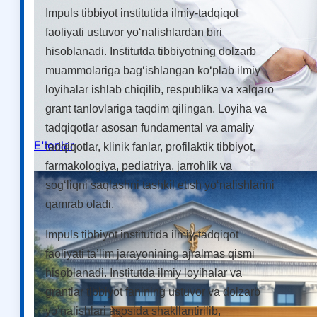
Impuls tibbiyot institutida ilmiy-tadqiqot
faoliyati ustuvor yo‘nalishlardan biri
Ilmiy konferensiyalar
hisoblanadi. Institutda tibbiyotning dolzarb
Talabalar ilmiy jamiyati
muammolariga bag‘ishlangan ko‘plab ilmiy
loyihalar ishlab chiqilib, respublika va xalqaro
grant tanlovlariga taqdim qilingan. Loyiha va
tadqiqotlar asosan fundamental va amaliy
E'lonlar
tadqiqotlar, klinik fanlar, profilaktik tibbiyot,
farmakologiya, pediatriya, jarrohlik va
sog‘liqni saqlashni tashkil etish yo‘nalishlarini
qamrab oladi.
Impuls tibbiyot institutida ilmiy-tadqiqot
faoliyati ta’lim jarayonining ajralmas qismi
hisoblanadi. Institutda ilmiy loyihalar va
grantlar tibbiyot fanining ustuvor va dolzarb
yo‘nalishlari asosida shakllantirilib,