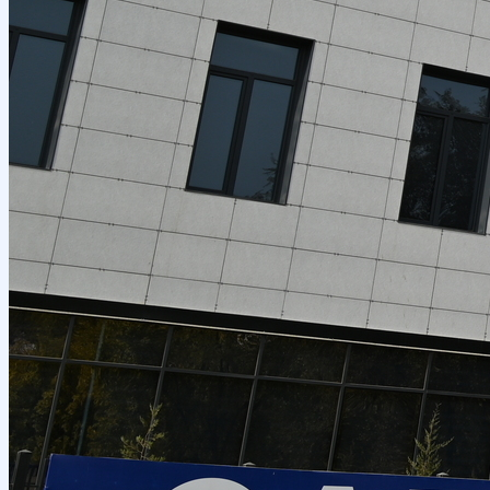
haqida
Xorijiy stajirovkalar
Ta’lim yoʻnalishlari haqida
Bakalavr