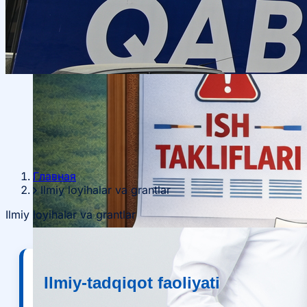
Главная
Ilmiy loyihalar va grantlar
Ilmiy loyihalar va grantlar
Ilmiy-tadqiqot faoliyati