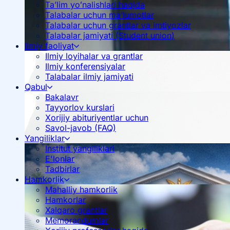
Ta’lim yoʻnalishlari haqida
Talabalar uchun ma’lumotlar
Talabalar uchun grantlar va imtiyozlar
Talabalar jamiyati (Student union)
Ilmiy faoliyat
Ilmiy loyihalar va grantlar
Ilmiy konferensiyalar
Talabalar ilmiy jamiyati
Qabul
Bakalavr
Tayyorlov kurslari
Xorijiy abituriyentlar uchun
Savol-javob (FAQ)
Yangiliklar
Institut yangiliklari
E'lonlar
Tadbirlar
Hamkorlik
Mahalliy hamkorlik
Hamkorlar
Xalqaro grantlar
Memorandumlar