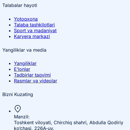
Talabalar hayoti
Yotoqxona
Talaba tashkilotlari
Sport va madaniyat
Karyera markazi
Yangiliklar va media
Yangiliklar
E’lonlar
Tadbirlar taqvimi
Rasmlar va videolar
Bizni Kuzating
Manzil:
Toshkent viloyati, Chirchiq shahri, Abdulla Qodiriy
ko‘chasi, 226A-uy.