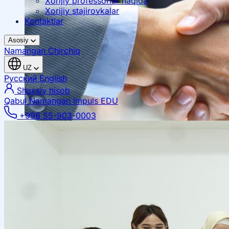
Xorijiy professorlar haqida
Xorijiy stajirovkalar
Kontaktlar
Asosiy
Namangan
Chirchiq
UZ
Русский
English
Shaxsiy hisob
Qabul Namangan
Impuls EDU
+998 55-903-0003
Mahalliy hamkorlik