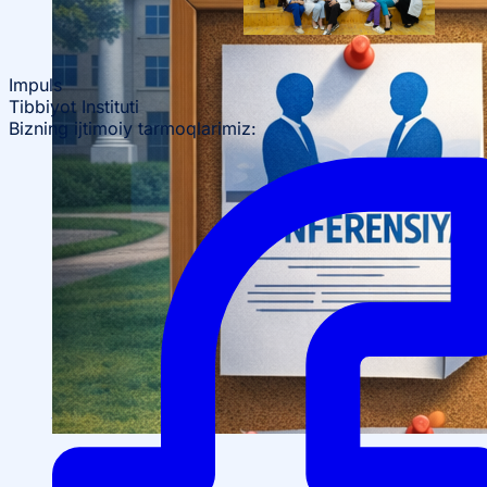
Impuls
Tibbiyot Instituti
Bizning ijtimoiy tarmoqlarimiz:
OTM tuzilmasi
Institut prezidenti murojaati
Impuls Tibbiyot Instituti
Tarixi
Missiya va kelajakdagi maqsad
Boshqaruv
kengashi
Akkreditatsiya va litsenziyalar
Me’yoriy
hujjatlar
Tayyorlov kurslari
Talabalar uchun ma’lumotlar
Xorijiy abituriyentlar uchun
Savol-javob (FAQ)
Talabalar uchun grantlar va imtiyozlar
Talabalar
jamiyati (Student union)