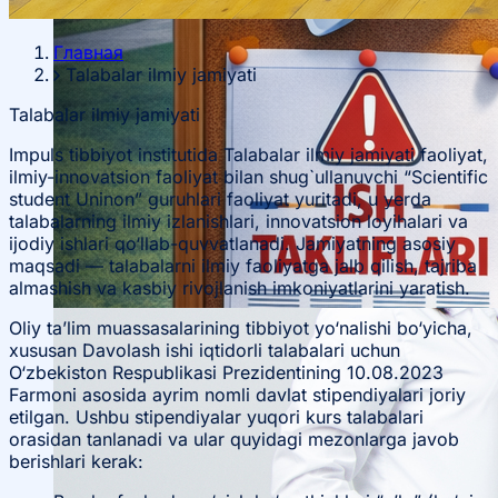
Главная
Talabalar ilmiy jamiyati
Talabalar ilmiy jamiyati
Impuls tibbiyot institutida Talabalar ilmiy jamiyati faoliyat,
ilmiy-innovatsion faoliyat bilan shug`ullanuvchi “Scientific
student Uninon” guruhlari faoliyat yuritadi, u yerda
talabalarning ilmiy izlanishlari, innovatsion loyihalari va
ijodiy ishlari qo‘llab-quvvatlanadi. Jamiyatning asosiy
maqsadi — talabalarni ilmiy faoliyatga jalb qilish, tajriba
almashish va kasbiy rivojlanish imkoniyatlarini yaratish.
Oliy ta’lim muassasalarining tibbiyot yo‘nalishi bo‘yicha,
xususan Davolash ishi iqtidorli talabalari uchun
O‘zbekiston Respublikasi Prezidentining 10.08.2023
Farmoni asosida ayrim nomli davlat stipendiyalari joriy
etilgan. Ushbu stipendiyalar yuqori kurs talabalari
orasidan tanlanadi va ular quyidagi mezonlarga javob
berishlari kerak: