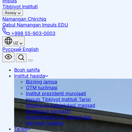
Impuls
Tibbiyot Instituti
Asosiy
Namangan
Chirchiq
Qabul Namangan
Impuls EDU
+998 55-903-0003
UZ
Русский
English
Bosh sahifa
Institut haqida
Bizning jamoa
OTM tuzilmasi
Institut prezidenti murojaati
Impuls Tibbiyot Instituti Tarixi
Missiya va kelajakdagi maqsad
Boshqaruv kengashi
Akkreditatsiya va litsenziyalar
Me’yoriy hujjatlar
Ta'lim