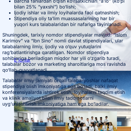
Barcha fanlardan o‘qish ko‘rsatkichlari “a’lo” (ko‘pi
bilan 25% “yaxshi”) bo‘lishi;
Ijodiy ishlar va ilmiy loyihalarda faol qatnashish;
Ilmiy konferensiyalar
Stipendiya oliy ta’lim muassasalarining har bir
yuqori kurs talabalaridan bir nafariga tayinlanadi.
Talabalar ilmiy jamiyati
Shuningdek, tarixiy nomdor stipendiyalar mavjud: “Islom
Karimov” va “Ibn Sino” nomli davlat stipendiyalari, ular
talabalarning ilmiy, ijodiy va o‘quv yutuqlarini
rag‘batlantirishga qaratilgan. Nomdor stipendiya
sohiblariga beriladigan miqdor har yili o‘zgarib turadi,
E'lonlar
talabalar bozor va marketing sharoitlariga mos ravishda
qo‘llab-quvvatlanadi.
Talabalar ilmiy jamiyati orqali talaba-yoshlar nafaqat
stipendiya olish imkoniyatiga ega bo‘ladi, balki ilmiy
konferensiyalarda ishtirok etish, loyihalarni taqdim etish
va klinik amaliyot bilan ilmiy tadqiqotlarni
uyg‘unlashtirish imkoniyatiga ham ega bo‘ladilar.