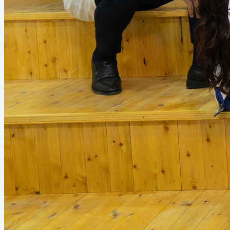
haqida
Xorijiy stajirovkalar
Ta’lim yoʻnalishlari haqida
Bakalavr