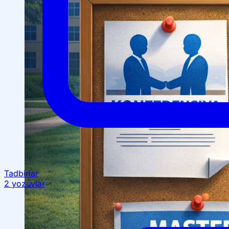
OTM tuzilmasi
Institut prezidenti murojaati
Impuls Tibbiyot Instituti
Tarixi
Missiya va kelajakdagi maqsad
Boshqaruv
kengashi
Akkreditatsiya va litsenziyalar
Me’yoriy
hujjatlar
Tayyorlov kurslari
Talabalar uchun ma’lumotlar
Xorijiy abituriyentlar uchun
Savol-javob (FAQ)
Tadbirlar
Talabalar uchun grantlar va imtiyozlar
Talabalar
2 yozuvlar
jamiyati (Student union)