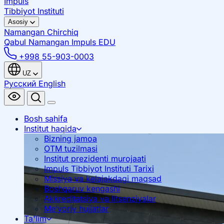
Impuls
Tibbiyot Instituti
Asosiy
Namangan
Chirchiq
Qabul Namangan
Impuls EDU
+998 55-903-0003
UZ
Русский
English
Bosh sahifa
Institut haqida
Bizning jamoa
OTM tuzilmasi
Institut prezidenti murojaati
Impuls Tibbiyot Instituti Tarixi
Missiya va kelajakdagi maqsad
Boshqaruv kengashi
Akkreditatsiya va litsenziyalar
Me’yoriy hujjatlar
Ta'lim