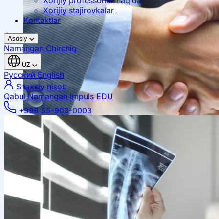
Xorijiy professorlar haqida
Xorijiy stajirovkalar
Kontaktlar
Asosiy
Namangan
Chirchiq
UZ
Русский
English
Shaxsiy hisob
Qabul Namangan
Impuls EDU
+998 55-903-0003
Mahalliy hamkorlik