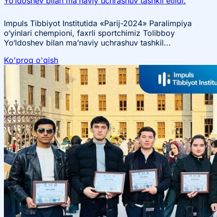
Yo‘ldoshev bilan ma’naviy uchrashuv tashkil etildi.
Impuls Tibbiyot Institutida «Parij-2024» Paralimpiya
o‘yinlari chempioni, faxrli sportchimiz Tolibboy
Yo‘ldoshev bilan ma’naviy uchrashuv tashkil...
Ko'proq o'qish