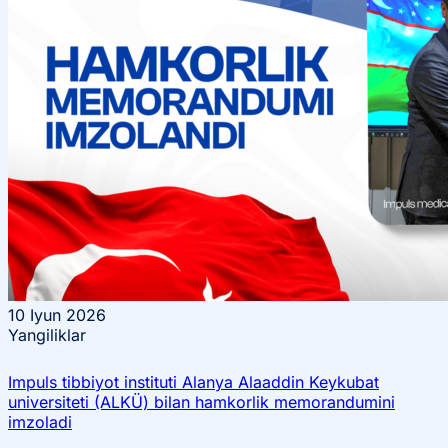
10
Iyun 2026
Yangiliklar
Impuls tibbiyot instituti Alanya Alaaddin Keykubat
universiteti (ALKÜ) bilan hamkorlik memorandumini
imzoladi