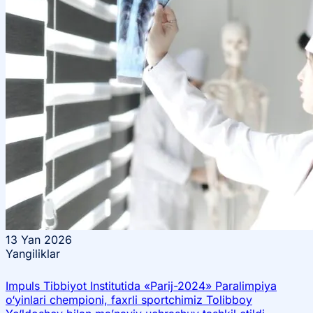
13
Yan 2026
Yangiliklar
Impuls Tibbiyot Institutida «Parij-2024» Paralimpiya
o‘yinlari chempioni, faxrli sportchimiz Tolibboy