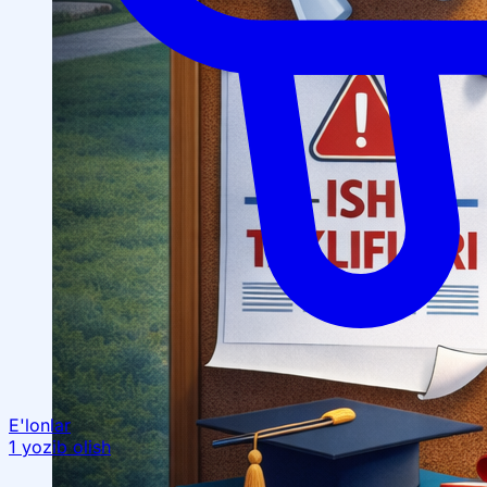
E'lonlar
1 yozib olish