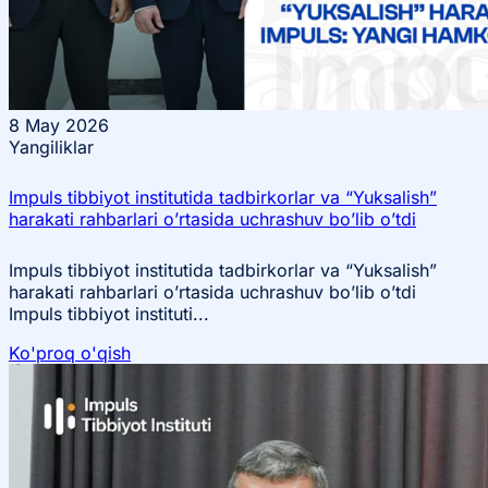
8
May 2026
Yangiliklar
Impuls tibbiyot institutida tadbirkorlar va “Yuksalish”
harakati rahbarlari o’rtasida uchrashuv bo’lib o’tdi
Impuls tibbiyot institutida tadbirkorlar va “Yuksalish”
harakati rahbarlari o’rtasida uchrashuv bo’lib o’tdi
Impuls tibbiyot instituti...
Ko'proq o'qish