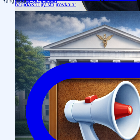
Yangiliklar
haqida
Xorijiy stajirovkalar
Ta’lim yoʻnalishlari haqida
Bakalavr