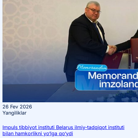
26
Fev 2026
Yangiliklar
Impuls tibbiyot instituti Belarus ilmiy-tadqiqot instituti
bilan hamkorlikni yo‘lga qo‘ydi