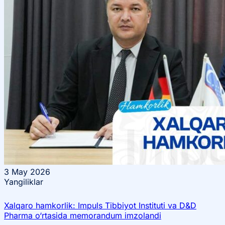
3
May 2026
Yangiliklar
Xalqaro hamkorlik: Impuls Tibbiyot Instituti va D&D
Pharma o‘rtasida memorandum imzolandi