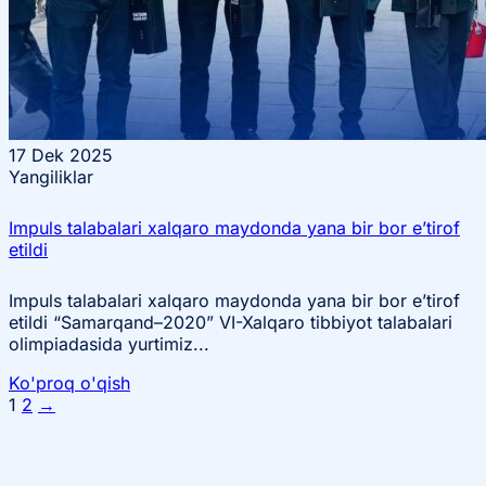
17
Dek 2025
Yangiliklar
Impuls talabalari xalqaro maydonda yana bir bor e’tirof
etildi
Impuls talabalari xalqaro maydonda yana bir bor e’tirof
etildi “Samarqand–2020” VI-Xalqaro tibbiyot talabalari
olimpiadasida yurtimiz...
Ko'proq o'qish
1
2
→