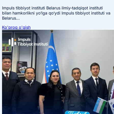
Impuls tibbiyot instituti Belarus ilmiy-tadqiqot instituti
bilan hamkorlikni yo‘lga qo‘ydi Impuls tibbiyot instituti va
Belarus...
Ko'proq o'qish