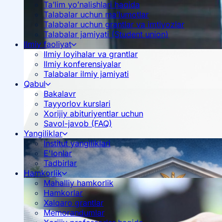
Ta’lim yoʻnalishlari haqida
Talabalar uchun ma’lumotlar
Talabalar uchun grantlar va imtiyozlar
Talabalar jamiyati (Student union)
Ilmiy faoliyat
Ilmiy loyihalar va grantlar
Ilmiy konferensiyalar
Talabalar ilmiy jamiyati
Qabul
Bakalavr
Tayyorlov kurslari
Xorijiy abituriyentlar uchun
Savol-javob (FAQ)
Yangiliklar
Institut yangiliklari
E'lonlar
Tadbirlar
Hamkorlik
Mahalliy hamkorlik
Hamkorlar
Xalqaro grantlar
Memorandumlar