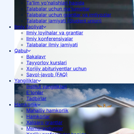
Ta’lim yoʻnalishlari haqida
Talabalar uchun ma’lumotlar
Talabalar uchun grantlar va imtiyozlar
Talabalar jamiyati (Student union)
Ilmiy faoliyat
Ilmiy loyihalar va grantlar
Ilmiy konferensiyalar
Talabalar ilmiy jamiyati
Qabul
Bakalavr
Tayyorlov kurslari
Xorijiy abituriyentlar uchun
Savol-javob (FAQ)
Yangiliklar
Institut yangiliklari
E'lonlar
Tadbirlar
Hamkorlik
Mahalliy hamkorlik
Hamkorlar
Xalqaro grantlar
Memorandumlar