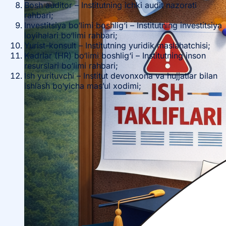
Bosh auditor – Institutning ichki audit nazorati
rahbari;
Investitsiya bo‘limi boshlig‘i – Institutning investitsiya
loyihalari bo‘limi rahbari;
Yurist-konsult – Institutning yuridik maslahatchisi;
Kadrlar (HR) bo‘limi boshlig‘i – Institutning inson
resurslari bo‘limi rahbari;
Ish yurituvchi – Institut devonxona va hujjatlar bilan
ishlash bo‘yicha mas’ul xodimi;