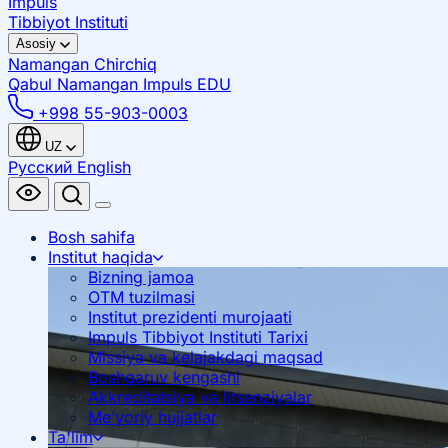
Impuls
Tibbiyot Instituti
Asosiy
Namangan
Chirchiq
Qabul Namangan
Impuls EDU
+998 55-903-0003
UZ
Русский
English
Bosh sahifa
Institut haqida
Bizning jamoa
OTM tuzilmasi
Institut prezidenti murojaati
Impuls Tibbiyot Instituti Tarixi
Missiya va kelajakdagi maqsad
Boshqaruv kengashi
Akkreditatsiya va litsenziyalar
Me’yoriy hujjatlar
Ta'lim