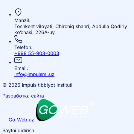
Manzil:
Toshkent viloyati, Chirchiq shahri, Abdulla Qodiriy
ko‘chasi, 226A-uy.
Telefon:
+998 55-903-0003
Email:
info@impulsmi.uz
© 2026 Impuls tibbiyot instituti
Разработка сайта
— Go-Web.uz
Saytni qidirish