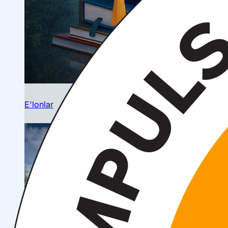
Ilmiy konferensiyalar
Talabalar ilmiy jamiyati
E'lonlar