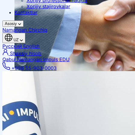
Xorijiy professorlar haqida
Xorijiy stajirovkalar
Kontaktlar
Asosiy
Namangan
Chirchiq
UZ
Русский
English
Shaxsiy hisob
Qabul Namangan
Impuls EDU
+998 55-903-0003
Mahalliy hamkorlik