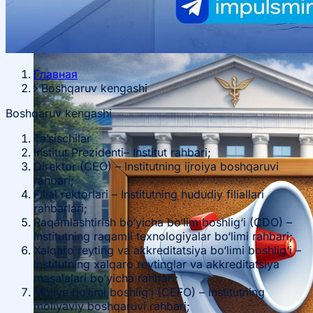
haqida
Xorijiy stajirovkalar
Главная
Boshqaruv kengashi
Ta’lim yoʻnalishlari haqida
Boshqaruv kengashi
Ta’sischilar
Bakalavr
Institut Prezidenti– Institut rahbari;
Direktor (CEO) – Institutning ijroiya boshqaruvi
rahbari;
Filial rektorlari – Institutning hududiy filiallari
rahbarlari;
Raqamlashtirish bo‘yicha bo‘lim boshlig‘i (CDO) –
Institutning raqamli texnologiyalar bo‘limi rahbari;
Xalqaro reyting va akkreditatsiya bo‘limi boshlig‘i –
Institutning xalqaro reytinglar va akkreditatsiya
masalalari bo‘yicha rahbari;
Moliya bo‘limi boshlig‘i (CEFO) – Institutning
moliyaviy boshqaruvi rahbari;