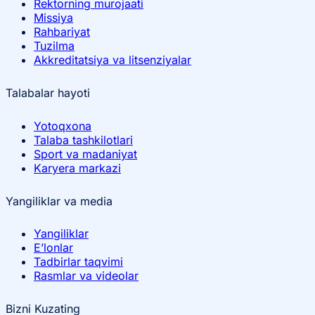
Rektorning murojaati
Missiya
Rahbariyat
Tuzilma
Akkreditatsiya va litsenziyalar
Talabalar hayoti
Yotoqxona
Talaba tashkilotlari
Sport va madaniyat
Karyera markazi
Yangiliklar va media
Yangiliklar
E’lonlar
Tadbirlar taqvimi
Rasmlar va videolar
Bizni Kuzating