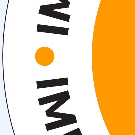
OTM tuzilmasi
Institut prezidenti murojaati
Impuls Tibbiyot Instituti
Tarixi
Missiya va kelajakdagi maqsad
Boshqaruv
kengashi
Akkreditatsiya va litsenziyalar
Me’yoriy
hujjatlar
Tayyorlov kurslari
Talabalar uchun ma’lumotlar
Xorijiy abituriyentlar uchun
Savol-javob (FAQ)
Talabalar uchun grantlar va imtiyozlar
Talabalar
jamiyati (Student union)