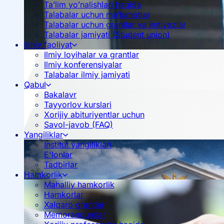
Ta’lim yoʻnalishlari haqida
Talabalar uchun ma’lumotlar
Talabalar uchun grantlar va imtiyozlar
Talabalar jamiyati (Student union)
Ilmiy faoliyat
Ilmiy loyihalar va grantlar
Ilmiy konferensiyalar
Talabalar ilmiy jamiyati
Qabul
Bakalavr
Tayyorlov kurslari
Xorijiy abituriyentlar uchun
Savol-javob (FAQ)
Yangiliklar
Institut yangiliklari
E'lonlar
Tadbirlar
Hamkorlik
Mahalliy hamkorlik
Hamkorlar
Xalqaro grantlar
Memorandumlar