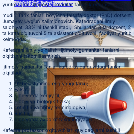
haqida
Xorijiy stajirovkalar
yuritmoqda. Ijtimoiy-gumanitar fanlar kafedrasi
mudiri Tarix fanlari bo’yicha falsafa doktori(PhD),dotsent
Jumayev Uyg’un Xalimjonovich. Kafedradani ilmiy
salohiyati 33% ni tashkil etadi, Shulardan 3 ta dotsent, 2
ta katta o’qituvchi 5 ta asisstent o’qituvchi faoliyat yuritib
kelmoqda.
Ta’lim yoʻnalishlari haqida
Kafedrani ilmiy yo’nalishi-Ijtimoiy-gumanitar fanlarni
o’qitishni takomillashtirish.
Bakalavr
Ijtimoiy-gumanitar fanlar kafedrasida quyidagi fanlar
o’qitiladi:
O’zbekistonning eng yangi tarixi;
Falsafa;
Tibbiyotda xorijiy til;
Tibbiy va biologik fizika;
Lotin tili va tibbiy terminologiya;
Rus tili;
Tibbiyotda axborot texnologiyalari.
Kafedra professor o’qituvchilari quyidagilarni tashkil