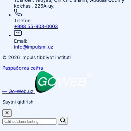
Toshkent viloyati, Chirchiq shahri, Abdulla Qodiriy
ko‘chasi, 226A-uy.
Telefon:
+998 55-903-0003
Email:
info@impulsmi.uz
© 2026 Impuls tibbiyot instituti
Разработка сайта
— Go-Web.uz
Saytni qidirish