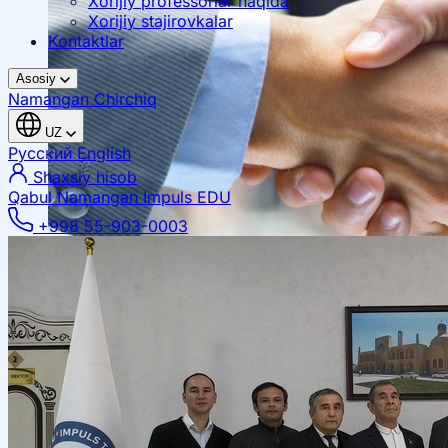
Xorijiy professorlar haqida
Xorijiy stajirovkalar
Kontaktlar
Asosiy
Namangan
Chirchiq
UZ
Русский
English
Shaxsiy hisob
Qabul Namangan
Impuls EDU
+998 55-903-0003
Mahalliy hamkorlik