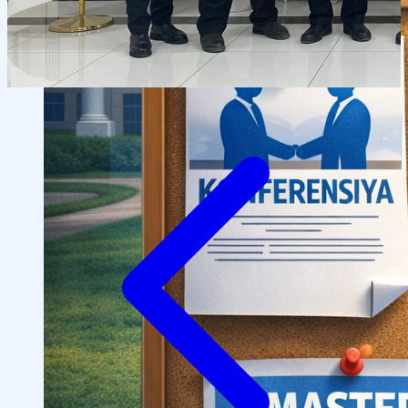
OTM tuzilmasi
Institut prezidenti murojaati
Impuls Tibbiyot Instituti
Tarixi
Missiya va kelajakdagi maqsad
Boshqaruv
kengashi
Akkreditatsiya va litsenziyalar
Me’yoriy
hujjatlar
Tayyorlov kurslari
Talabalar uchun ma’lumotlar
Xorijiy abituriyentlar uchun
Savol-javob (FAQ)
Talabalar uchun grantlar va imtiyozlar
Talabalar
jamiyati (Student union)