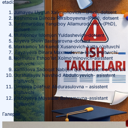
etadi:
Jumayev Uyg’un Xalimjonovich – (Phd), dotsent
Xoshimova Dilnoza Rixsiboyevna-(PhD), dotsent
Turdimurodov Yangiboy Allamurodovich–(PhD),
dotsent
Mullajonov Islomjon Yuldashevich-dotsent
Aliyeva Shirin Baxtiyarovna-dotsent
Maxkamov Mirkamol Xusanovich-katta o’qituvchi
.Fayziyeva Dinara Maxmudovna-katta o’qituvchi
Normatov Eshpo’lat Xolmo’minovich-asisstent
o’qituvchi
Xamidova Sadoqat Nabijon qizi- asisstent o’qituvchi
Quratullayev Navshod Abdulloyevich- asisstent
o’qituvchi
Umirova Dilafruz Abdurasulovna – asisstent
o’qituvchi
Ataboyeva Muyassar Bahramovna-assistant
o’qituvchi
Галерея