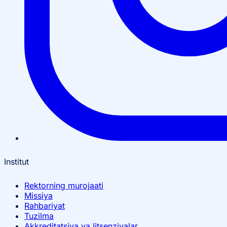
Institut
Rektorning murojaati
Missiya
Rahbariyat
Tuzilma
Akkreditatsiya va litsenziyalar