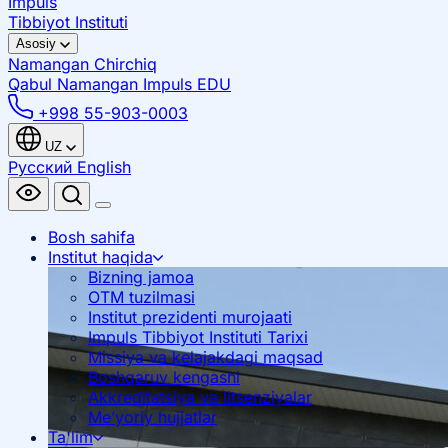
Impuls
Tibbiyot Instituti
Asosiy
Namangan
Chirchiq
Qabul Namangan
Impuls EDU
+998 55-903-0003
UZ
Русский
English
Bosh sahifa
Institut haqida
Bizning jamoa
OTM tuzilmasi
Institut prezidenti murojaati
Impuls Tibbiyot Instituti Tarixi
Missiya va kelajakdagi maqsad
Boshqaruv kengashi
Akkreditatsiya va litsenziyalar
Me’yoriy hujjatlar
Ta'lim