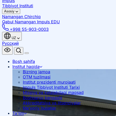
Impuls
Tibbiyot Instituti
Asosiy
Namangan
Chirchiq
Qabul Namangan
Impuls EDU
+998 55-903-0003
UZ
Русский
Bosh sahifa
Institut haqida
Bizning jamoa
OTM tuzilmasi
Institut prezidenti murojaati
Impuls Tibbiyot Instituti Tarixi
Missiya va kelajakdagi maqsad
Boshqaruv kengashi
Akkreditatsiya va litsenziyalar
Me’yoriy hujjatlar
Ta'lim