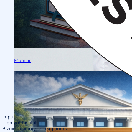
Ilmiy konferensiyalar
Talabalar ilmiy jamiyati
E'lonlar
Impuls
Tibbiyot Instituti
Bizning ijtimoiy tarmoqlarimiz: