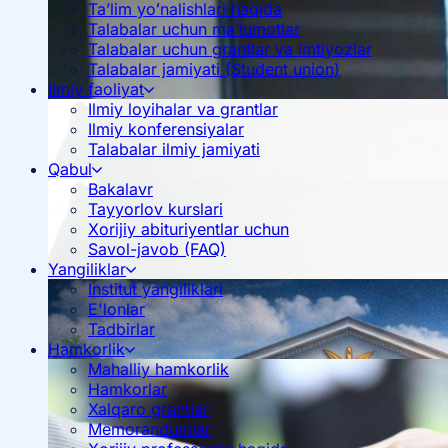
Ta’lim yoʻnalishlari haqida
Talabalar uchun ma’lumotlar
Talabalar uchun grantlar va imtiyozlar
Talabalar jamiyati (Student union)
Ilmiy faoliyat
Ilmiy loyihalar va grantlar
Ilmiy konferensiyalar
Talabalar ilmiy jamiyati
Qabul
Bakalavr
Tayyorlov kurslari
Xorijiy abituriyentlar uchun
Savol-javob (FAQ)
Yangiliklar
Institut yangiliklari
E'lonlar
Tadbirlar
Hamkorlik
Mahalliy hamkorlik
Hamkorlar
Xalqaro grantlar
Memorandumlar