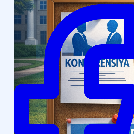
OTM tuzilmasi
Institut prezidenti murojaati
Impuls Tibbiyot Instituti
Tarixi
Missiya va kelajakdagi maqsad
Boshqaruv
kengashi
Akkreditatsiya va litsenziyalar
Me’yoriy
hujjatlar
Tayyorlov kurslari
Talabalar uchun ma’lumotlar
Xorijiy abituriyentlar uchun
Savol-javob (FAQ)
Talabalar uchun grantlar va imtiyozlar
Talabalar
jamiyati (Student union)