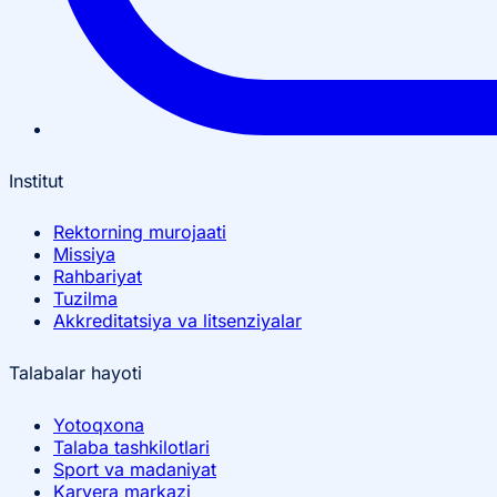
Institut
Rektorning murojaati
Missiya
Rahbariyat
Tuzilma
Akkreditatsiya va litsenziyalar
Talabalar hayoti
Yotoqxona
Talaba tashkilotlari
Sport va madaniyat
Karyera markazi