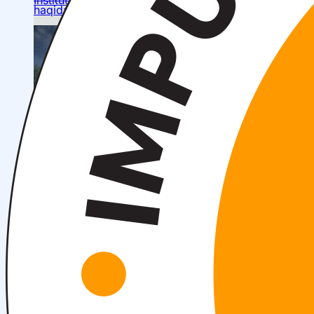
haqida
Xorijiy stajirovkalar
Ta’lim yoʻnalishlari haqida
Bakalavr