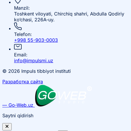
Manzil:
Toshkent viloyati, Chirchiq shahri, Abdulla Qodiriy
ko‘chasi, 226A-uy.
Telefon:
+998 55-903-0003
Email:
info@impulsmi.uz
© 2026 Impuls tibbiyot instituti
Разработка сайта
— Go-Web.uz
Saytni qidirish