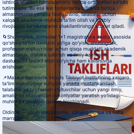
ishtirok etishlari hamda amaliy tajriba orttirishlari ko‘zda
tutilmoqda. Bu esa ikki tomonlama bilim va tajriba
almashinuvini yanada faollashtirib, talabalar uchun
xalqaro akademik muhitda ta’lim olish va kasbiy
rivojlanish ko‘nikmalarini shakllantirishga xizmat qiladi.
🌀Shuningdek, tomonlar 1+1 magistratura dasturi asosida
qo‘shma ta’lim dasturini yo‘lga qo‘yish, shuningdek,
professor-o‘qituvchilar uchun qisqa muddatli akademik
almashinuv, malaka oshirish va ilmiy hamkorlik
dasturlarini tashkil etish bo‘yicha ham kelishuvga
erishdilar.
📌Mazkur hamkorlik Impuls Tibbiyot Institutining xalqaro
ta’lim makonidagi nufuzini yanada mustahkamlash,
talabalar va professor-o‘qituvchilar uchun yangi ilmiy,
amaliy va innovatsion imkoniyatlar yaratish yo‘lidagi
muhim va istiqbolli qadam hisoblanadi.
Oldinda — yangi imkoniyatlar, xalqaro tajriba va katta
marralar!