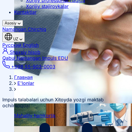
Xorijiy professorlar haqida
Xorijiy stajirovkalar
Kontaktlar
Asosiy
Namangan
Chirchiq
UZ
Русский
English
Shaxsiy hisob
Qabul Namangan
Impuls EDU
+998 55-903-0003
Главная
E'lonlar
Impuls talabalari uchun Xitoyda yozgi maktab
ochilmoqda!
Mahalliy hamkorlik