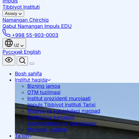
Impuls
Tibbiyot Instituti
Asosiy
Namangan
Chirchiq
Qabul Namangan
Impuls EDU
+998 55-903-0003
UZ
Русский
English
Bosh sahifa
Institut haqida
Bizning jamoa
OTM tuzilmasi
Institut prezidenti murojaati
Impuls Tibbiyot Instituti Tarixi
Missiya va kelajakdagi maqsad
Boshqaruv kengashi
Akkreditatsiya va litsenziyalar
Me’yoriy hujjatlar
Ta'lim