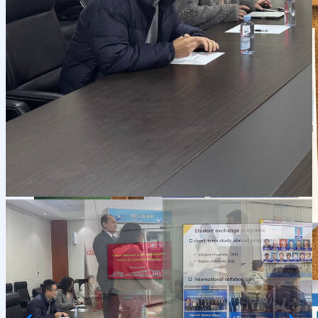
OTM tuzilmasi
Institut prezidenti murojaati
Impuls Tibbiyot Instituti
Tarixi
Missiya va kelajakdagi maqsad
Boshqaruv
kengashi
Akkreditatsiya va litsenziyalar
Me’yoriy
hujjatlar
Tayyorlov kurslari
Talabalar uchun ma’lumotlar
Xorijiy abituriyentlar uchun
Savol-javob (FAQ)
Talabalar uchun grantlar va imtiyozlar
Talabalar
jamiyati (Student union)