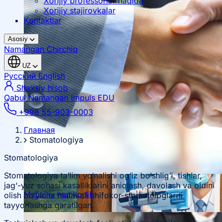
Xorijiy professorlar haqida
Xorijiy stajirovkalar
Kontaktlar
Asosiy
Namangan
Chirchiq
UZ
Русский
English
Shaxsiy hisob
Qabul Namangan
Impuls EDU
+998 55-903-0003
Главная
Stomatologiya
Stomatologiya
Stomatologiya ta’lim yo‘nalishi og‘iz bo‘shlig‘i, tishlar,
jag‘-yuz sohasi kasalliklarini aniqlash, davolash va oldini
Mahalliy hamkorlik
olish bo‘yicha malakali shifokor-stomatologlarni
tayyorlashga qaratilgan.