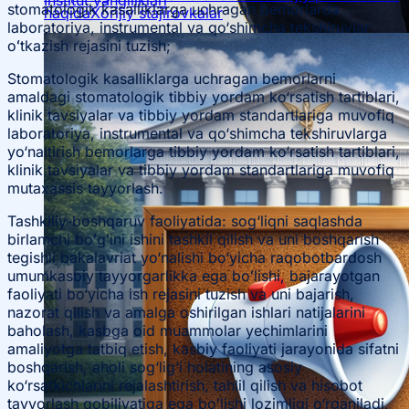
stomatologik kasalliklarga uchragan bemorlarda
haqida
Xorijiy stajirovkalar
laboratoriya, instrumental va qo‘shimcha tekshiruvlar
oʻtkazish rejasini tuzish;
Stomatologik kasalliklarga uchragan bemorlarni
amaldagi stomatologik tibbiy yordam ko‘rsatish tartiblari,
klinik tavsiyalar va tibbiy yordam standartlariga muvofiq
Ta’lim yoʻnalishlari haqida
laboratoriya, instrumental va qo‘shimcha tekshiruvlarga
yo‘naltirish bemorlarga tibbiy yordam ko‘rsatish tartiblari,
klinik tavsiyalar va tibbiy yordam standartlariga muvofiq
mutaxassis tayyorlash.
Bakalavr
Tashkiliy-boshqaruv faoliyatida: sog‘liqni saqlashda
birlamchi boʻgʻini ishini tashkil qilish va uni boshqarish
tegishli bakalavriat yo‘nalishi bo‘yicha raqobotbardosh
umumkasbiy tayyorgarlikka ega boʻlishi, bajarayotgan
faoliyati bo‘yicha ish rejasini tuzish va uni bajarish,
nazorat qilish va amalga oshirilgan ishlari natijalarini
baholash, kasbga oid muammolar yechimlarini
amaliyotga tatbiq etish, kasbiy faoliyati jarayonida sifatni
boshqarish, aholi sog‘lig‘i holatining asosiy
ko‘rsatkichlarini rejalashtirish, tahlil qilish va hisobot
tayyorlash qobiliyatiga ega boʻlishi lozimligi o‘rganiladi.