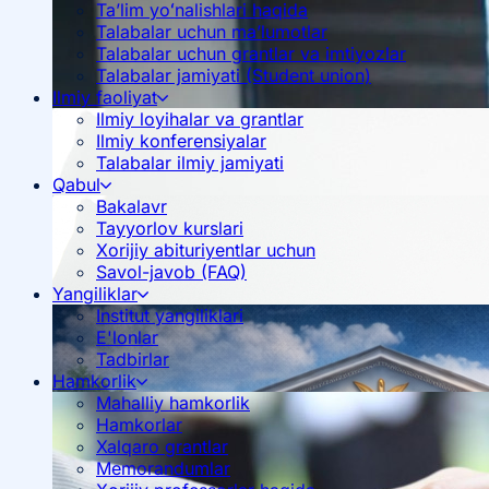
Ta’lim yoʻnalishlari haqida
Talabalar uchun ma’lumotlar
Talabalar uchun grantlar va imtiyozlar
Talabalar jamiyati (Student union)
Ilmiy faoliyat
Ilmiy loyihalar va grantlar
Ilmiy konferensiyalar
Talabalar ilmiy jamiyati
Qabul
Bakalavr
Tayyorlov kurslari
Xorijiy abituriyentlar uchun
Savol-javob (FAQ)
Yangiliklar
Institut yangiliklari
E'lonlar
Tadbirlar
Hamkorlik
Mahalliy hamkorlik
Hamkorlar
Xalqaro grantlar
Memorandumlar