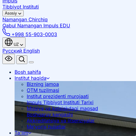
Impuls
Tibbiyot Instituti
Asosiy
Namangan
Chirchiq
Qabul Namangan
Impuls EDU
+998 55-903-0003
UZ
Русский
English
Bosh sahifa
Institut haqida
Bizning jamoa
OTM tuzilmasi
Institut prezidenti murojaati
Impuls Tibbiyot Instituti Tarixi
Missiya va kelajakdagi maqsad
Boshqaruv kengashi
Akkreditatsiya va litsenziyalar
Me’yoriy hujjatlar
Ta'lim