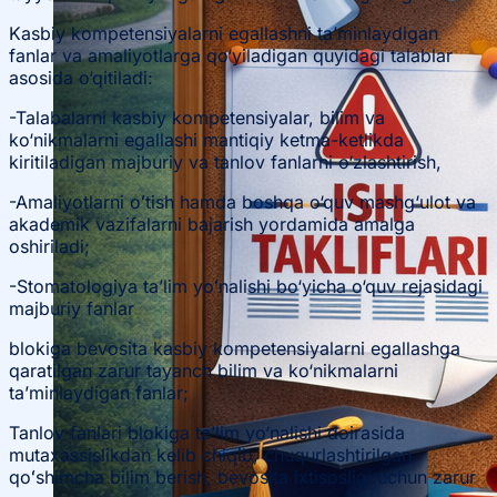
Kasbiy kompetensiyalarni egallashni ta’minlaydigan
fanlar va amaliyotlarga qo‘yiladigan quyidagi talablar
asosida o‘qitiladi:
-Talabalarni kasbiy kompetensiyalar, bilim va
ko‘nikmalarni egallashi mantiqiy ketma-ketlikda
kiritiladigan majburiy va tanlov fanlarni o‘zlashtirish,
-Amaliyotlarni oʻtish hamda boshqa o‘quv mashg‘ulot va
akademik vazifalarni bajarish yordamida amalga
oshiriladi;
-Stomatologiya ta’lim yoʻnalishi bo‘yicha o‘quv rejasidagi
majburiy fanlar
blokiga bevosita kasbiy kompetensiyalarni egallashga
qaratilgan zarur tayanch bilim va ko‘nikmalarni
ta’minlaydigan fanlar;
Tanlov fanlari blokiga ta’lim yo‘nalishi doirasida
mutaxassislikdan kelib chiqib, chuqurlashtirilgan
qoʻshimcha bilim berish, bevosita ixtisosligi uchun zarur