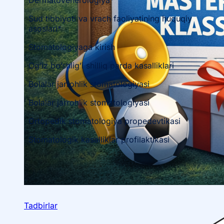
Dermatovenerologiya*
Sud tibbiyoti va vrach faoliyatining huquqiy
asoslari*
Stomatologiyaga kirish
Og’iz bo’shlig’i shilliq parda kasalliklari
Bolalar jarrohlik stomatologiyasi
Bolalar jarrohlik stomatologiyasi
Ortopedik stomatologiya propedevtikasi
Stomatologik kasalliklar profilaktikasi
Tadbirlar