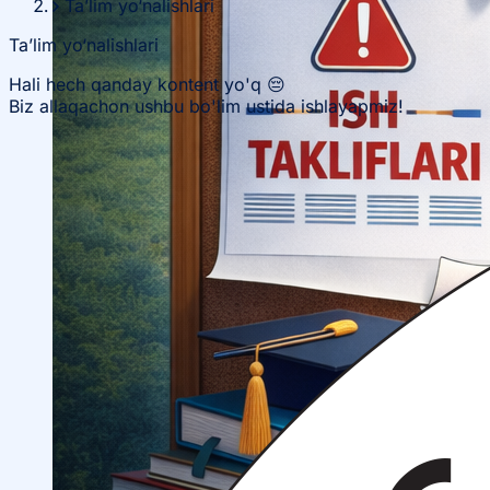
Ta’lim yo‘nalishlari
Ta’lim yo‘nalishlari
Hali hech qanday kontent yo'q 😔
Biz allaqachon ushbu bo'lim ustida ishlayapmiz!
Ilmiy konferensiyalar