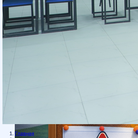
Ta’lim yoʻnalishlari haqida
Bakalavr
Главная