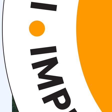
OTM tuzilmasi
Institut prezidenti murojaati
Impuls Tibbiyot Instituti
Tarixi
Missiya va kelajakdagi maqsad
Boshqaruv
kengashi
Akkreditatsiya va litsenziyalar
Me’yoriy
hujjatlar
Tayyorlov kurslari
Talabalar uchun ma’lumotlar
Xorijiy abituriyentlar uchun
Savol-javob (FAQ)
Talabalar uchun grantlar va imtiyozlar
Talabalar
jamiyati (Student union)