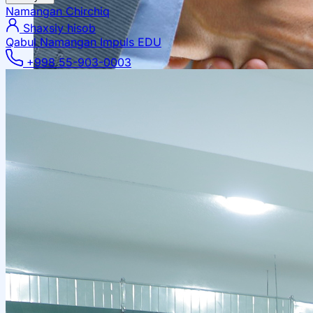
Namangan
Chirchiq
Shaxsiy hisob
Qabul Namangan
Impuls EDU
+998 55-903-0003
Mahalliy hamkorlik