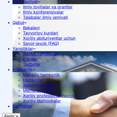
Ilmiy faoliyat
Ilmiy loyihalar va grantlar
Ilmiy konferensiyalar
Talabalar ilmiy jamiyati
Qabul
Bakalavr
Tayyorlov kurslari
Xorijiy abituriyentlar uchun
Savol-javob (FAQ)
Yangiliklar
Institut yangiliklari
E'lonlar
Tadbirlar
Hamkorlik
Mahalliy hamkorlik
Hamkorlar
Xalqaro grantlar
Memorandumlar
Xorijiy professorlar haqida
Xorijiy stajirovkalar
Kontaktlar
Asosiy