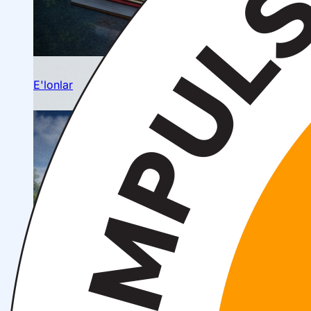
Talabalar ilmiy jamiyati
E'lonlar