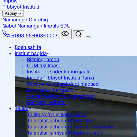
Impuls
Tibbiyot Instituti
Asosiy
Namangan
Chirchiq
Qabul Namangan
Impuls EDU
+998 55-903-0003
Bosh sahifa
Institut haqida
Bizning jamoa
OTM tuzilmasi
Institut prezidenti murojaati
Impuls Tibbiyot Instituti Tarixi
Missiya va kelajakdagi maqsad
Boshqaruv kengashi
Akkreditatsiya va litsenziyalar
Me’yoriy hujjatlar
Ta'lim
Ta’lim yoʻnalishlari haqida
Talabalar uchun ma’lumotlar
Talabalar uchun grantlar va imtiyozlar
Talabalar jamiyati (Student union)