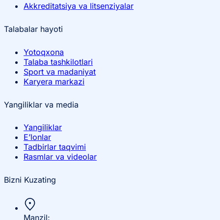
Akkreditatsiya va litsenziyalar
Talabalar hayoti
Yotoqxona
Talaba tashkilotlari
Sport va madaniyat
Karyera markazi
Yangiliklar va media
Yangiliklar
E’lonlar
Tadbirlar taqvimi
Rasmlar va videolar
Bizni Kuzating
Manzil: