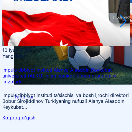
10
Iyun 2026
Yangiliklar
Impuls tibbiyot instituti Alanya Alaaddin Keykubat
universiteti (ALKÜ) bilan hamkorlik memorandumini
imzoladi
Impuls tibbiyot instituti ta’sischisi va bosh ijrochi direktori
Tadbirlar
Bobur Sirojiddinov Turkiyaning nufuzli Alanya Alaaddin
Keykubat...
Ko'proq o'qish