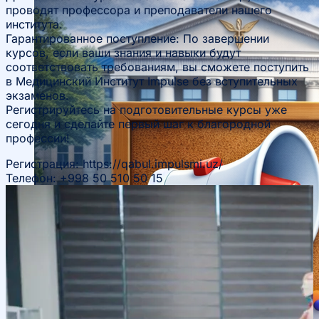
проводят профессора и преподаватели нашего
института.
Ta’lim yoʻnalishlari haqida
Гарантированное поступление: По завершении
курсов, если ваши знания и навыки будут
соответствовать требованиям, вы сможете поступить
в Медицинский Институт Impulse без вступительных
Bakalavr
экзаменов.
Регистрируйтесь на подготовительные курсы уже
сегодня и сделайте первый шаг к благородной
профессии!
Регистрация: https://qabul.impulsmi.uz/
Телефон: +998 50 510 50 15