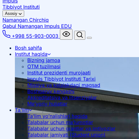
Impuls
Tibbiyot Instituti
Asosiy
Namangan
Chirchiq
Qabul Namangan
Impuls EDU
+998 55-903-0003
Bosh sahifa
Institut haqida
Bizning jamoa
OTM tuzilmasi
Institut prezidenti murojaati
Impuls Tibbiyot Instituti Tarixi
Missiya va kelajakdagi maqsad
Boshqaruv kengashi
Akkreditatsiya va litsenziyalar
Me’yoriy hujjatlar
Ta'lim
Ta’lim yoʻnalishlari haqida
Talabalar uchun ma’lumotlar
Talabalar uchun grantlar va imtiyozlar
Talabalar jamiyati (Student union)