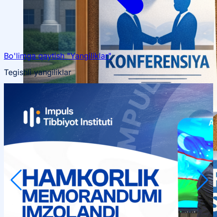
OTM tuzilmasi
Bo'limga qaytish "Yangiliklar"
Institut prezidenti murojaati
Impuls Tibbiyot Instituti
Tarixi
Missiya va kelajakdagi maqsad
Boshqaruv
Tegishli yangiliklar
kengashi
Akkreditatsiya va litsenziyalar
Me’yoriy
hujjatlar
Tayyorlov kurslari
Talabalar uchun ma’lumotlar
Xorijiy abituriyentlar uchun
Savol-javob (FAQ)
Talabalar uchun grantlar va imtiyozlar
Talabalar
jamiyati (Student union)