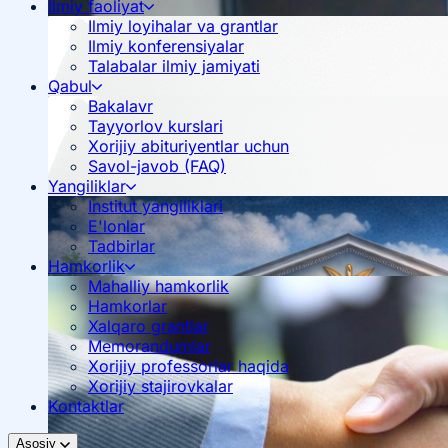
Ilmiy faoliyat
Ilmiy loyihalar va grantlar
Ilmiy konferensiyalar
Talabalar ilmiy jamiyati
Qabul
Bakalavr
Tayyorlov kurslari
Xorijiy abituriyentlar uchun
Savol-javob (FAQ)
Yangiliklar
Institut yangiliklari
E'lonlar
Tadbirlar
Hamkorlik
Mahalliy hamkorlik
Hamkorlar
Xalqaro grantlar
Memorandumlar
Xorijiy professorlar haqida
Xorijiy stajirovkalar
Kontaktlar
Asosiy