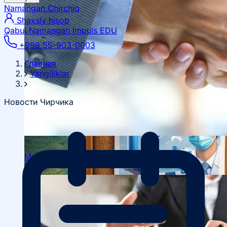
Namangan
Chirchiq
Shaxsiy hisob
Qabul Namangan
Impuls EDU
+998 55-903-0003
Главная
Yangiliklar
Новости Чирчика
Mahalliy hamkorlik