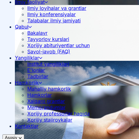
Ilmiy faoliyat
Ilmiy loyihalar va grantlar
Ilmiy konferensiyalar
Talabalar ilmiy jamiyati
Qabul
Bakalavr
Tayyorlov kurslari
Xorijiy abituriyentlar uchun
Savol-javob (FAQ)
Yangiliklar
Institut yangiliklari
E'lonlar
Tadbirlar
Hamkorlik
Mahalliy hamkorlik
Hamkorlar
Xalqaro grantlar
Memorandumlar
Xorijiy professorlar haqida
Xorijiy stajirovkalar
Kontaktlar
Asosiy