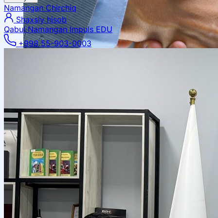
Namangan
Chirchiq
Shaxsiy hisob
Qabul Namangan
Impuls EDU
+998 55-903-0003
Mahalliy hamkorlik