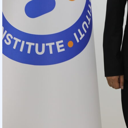
Talabalar ilmiy jamiyati
E'lonlar