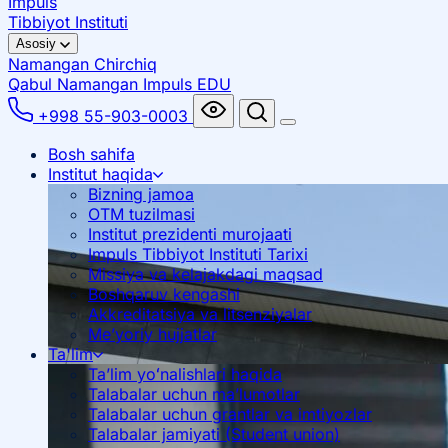
Impuls
Tibbiyot Instituti
Asosiy
Namangan
Chirchiq
Qabul Namangan
Impuls EDU
+998 55-903-0003
Bosh sahifa
Institut haqida
Bizning jamoa
OTM tuzilmasi
Institut prezidenti murojaati
Impuls Tibbiyot Instituti Tarixi
Missiya va kelajakdagi maqsad
Boshqaruv kengashi
Akkreditatsiya va litsenziyalar
Me’yoriy hujjatlar
Ta'lim
Ta’lim yoʻnalishlari haqida
Talabalar uchun ma’lumotlar
Talabalar uchun grantlar va imtiyozlar
Talabalar jamiyati (Student union)