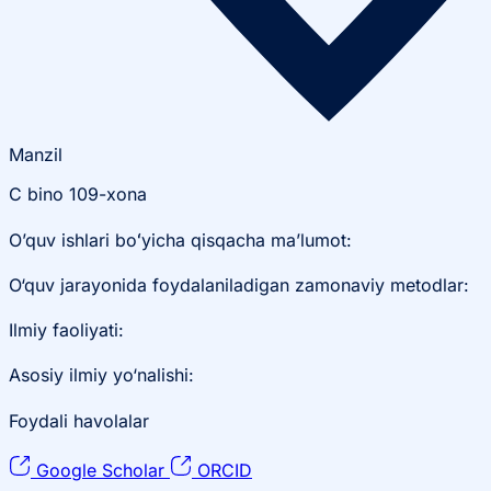
Manzil
C bino 109-xona
O’quv ishlari boʻyicha qisqacha ma’lumot:
O‘quv jarayonida foydalaniladigan zamonaviy metodlar:
Ilmiy faoliyati:
Asosiy ilmiy yo‘nalishi:
Foydali havolalar
Google Scholar
ORCID