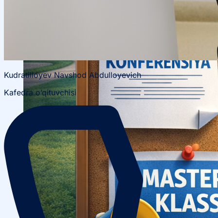
OTM tuzilmasi
Institut prezidenti murojaati
Impuls Tibbiyot Instituti
Tarixi
Missiya va kelajakdagi maqsad
Boshqaruv
Kudratilloyev Navshod Abdulloyevich
kengashi
Akkreditatsiya va litsenziyalar
Me’yoriy
hujjatlar
Kafedra o’qituvchisi
Tayyorlov kurslari
Talabalar uchun ma’lumotlar
Xorijiy abituriyentlar uchun
Savol-javob (FAQ)
Talabalar uchun grantlar va imtiyozlar
Talabalar
jamiyati (Student union)