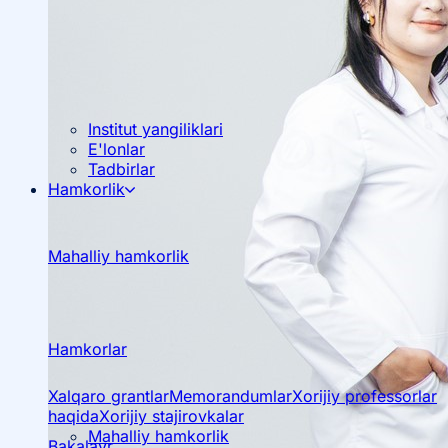
Institut yangiliklari
E'lonlar
Tadbirlar
Hamkorlik
Mahalliy hamkorlik
Hamkorlar
Xalqaro grantlar
Memorandumlar
Xorijiy professorlar
haqida
Xorijiy stajirovkalar
Mahalliy hamkorlik
Bakalavr