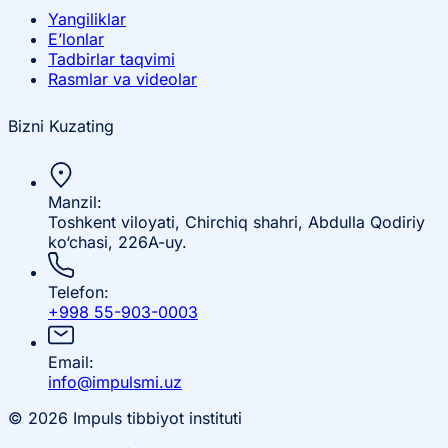
Yangiliklar
E’lonlar
Tadbirlar taqvimi
Rasmlar va videolar
Bizni Kuzating
Manzil:
Toshkent viloyati, Chirchiq shahri, Abdulla Qodiriy
ko‘chasi, 226A-uy.
Telefon:
+998 55-903-0003
Email:
info@impulsmi.uz
© 2026 Impuls tibbiyot instituti