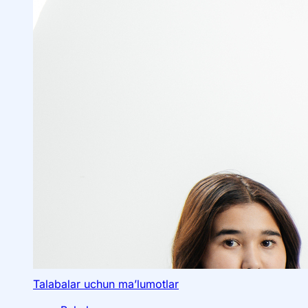
Ta’lim yoʻnalishlari haqida
Talabalar uchun ma’lumotlar