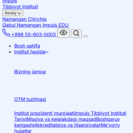
Impuls
Tibbiyot Instituti
Asosiy
Namangan
Chirchiq
Qabul Namangan
Impuls EDU
+998 55-903-0003
Bosh sahifa
Institut haqida
Bizning jamoa
OTM tuzilmasi
Institut prezidenti murojaati
Impuls Tibbiyot Instituti
Tarixi
Missiya va kelajakdagi maqsad
Boshqaruv
kengashi
Akkreditatsiya va litsenziyalar
Me’yoriy
hujjatlar