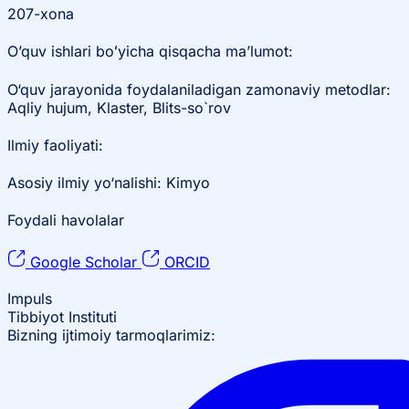
207-xona
O’quv ishlari boʻyicha qisqacha ma’lumot:
O‘quv jarayonida foydalaniladigan zamonaviy metodlar:
Aqliy hujum, Klaster, Blits-so`rov
Ilmiy faoliyati:
Asosiy ilmiy yo‘nalishi: Kimyo
Foydali havolalar
Google Scholar
ORCID
Impuls
Tibbiyot Instituti
Bizning ijtimoiy tarmoqlarimiz: