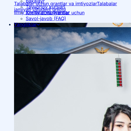
Bakalavr
Talabalar uchun grantlar va imtiyozlar
Talabalar
Tayyorlov kurslari
jamiyati (Student union)
Ilmiy loyihalar va grantlar
Xorijiy abituriyentlar uchun
Savol-javob (FAQ)
Yangiliklar