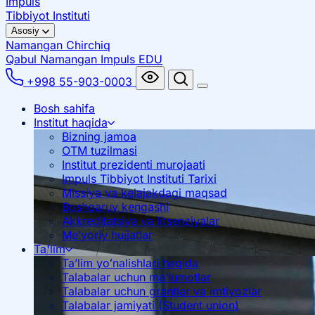
Impuls
Tibbiyot Instituti
Asosiy
Namangan
Chirchiq
Qabul Namangan
Impuls EDU
+998 55-903-0003
Bosh sahifa
Institut haqida
Bizning jamoa
OTM tuzilmasi
Institut prezidenti murojaati
Impuls Tibbiyot Instituti Tarixi
Missiya va kelajakdagi maqsad
Boshqaruv kengashi
Akkreditatsiya va litsenziyalar
Me’yoriy hujjatlar
Ta'lim
Ta’lim yoʻnalishlari haqida
Talabalar uchun ma’lumotlar
Talabalar uchun grantlar va imtiyozlar
Talabalar jamiyati (Student union)