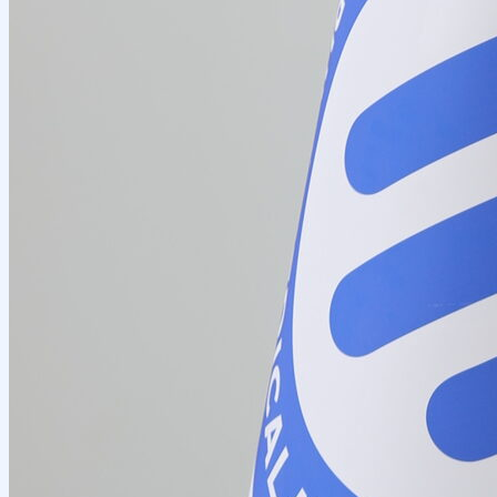
Talabalar ilmiy jamiyati
E'lonlar