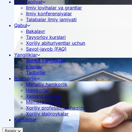
Ilmiy faoliyat
Ilmiy loyihalar va grantlar
Ilmiy konferensiyalar
Talabalar ilmiy jamiyati
Qabul
Bakalavr
Tayyorlov kurslari
Xorijiy abituriyentlar uchun
Savol-javob (FAQ)
Yangiliklar
Institut yangiliklari
E'lonlar
Tadbirlar
Hamkorlik
Mahalliy hamkorlik
Hamkorlar
Xalqaro grantlar
Memorandumlar
Xorijiy professorlar haqida
Xorijiy stajirovkalar
Kontaktlar
Asosiy