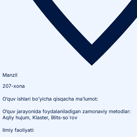
Manzil
207-xona
O’quv ishlari boʻyicha qisqacha ma’lumot:
O‘quv jarayonida foydalaniladigan zamonaviy metodlar:
Aqliy hujum, Klaster, Blits-so`rov
Ilmiy faoliyati: