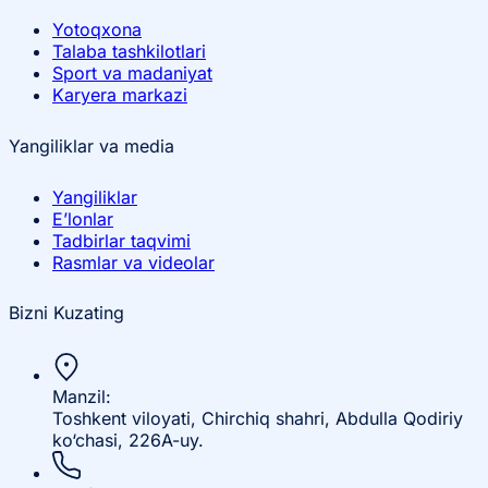
Yotoqxona
Talaba tashkilotlari
Sport va madaniyat
Karyera markazi
Yangiliklar va media
Yangiliklar
E’lonlar
Tadbirlar taqvimi
Rasmlar va videolar
Bizni Kuzating
Manzil:
Toshkent viloyati, Chirchiq shahri, Abdulla Qodiriy
ko‘chasi, 226A-uy.