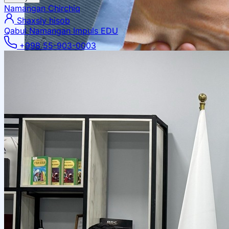
Namangan
Chirchiq
Shaxsiy hisob
Qabul Namangan
Impuls EDU
+998 55-903-0003
Mahalliy hamkorlik