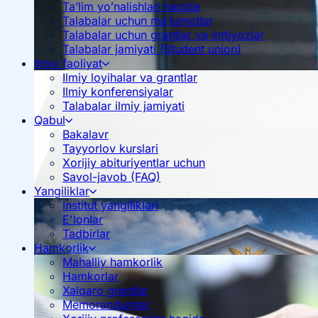
Ta’lim yoʻnalishlari haqida
Talabalar uchun ma’lumotlar
Talabalar uchun grantlar va imtiyozlar
Talabalar jamiyati (Student union)
Ilmiy faoliyat
Ilmiy loyihalar va grantlar
Ilmiy konferensiyalar
Talabalar ilmiy jamiyati
Qabul
Bakalavr
Tayyorlov kurslari
Xorijiy abituriyentlar uchun
Savol-javob (FAQ)
Yangiliklar
Institut yangiliklari
E'lonlar
Tadbirlar
Hamkorlik
Mahalliy hamkorlik
Hamkorlar
Xalqaro grantlar
Memorandumlar