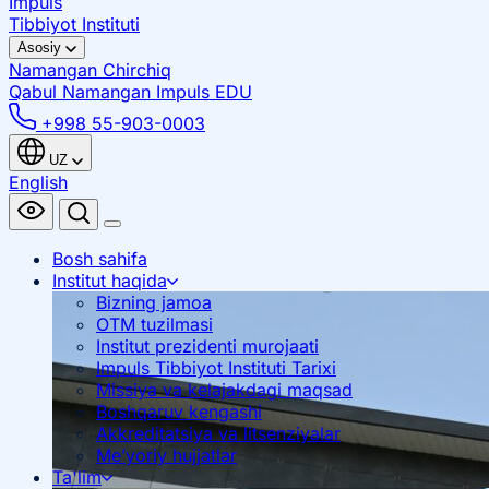
Impuls
Tibbiyot Instituti
Asosiy
Namangan
Chirchiq
Qabul Namangan
Impuls EDU
+998 55-903-0003
UZ
English
Bosh sahifa
Institut haqida
Bizning jamoa
OTM tuzilmasi
Institut prezidenti murojaati
Impuls Tibbiyot Instituti Tarixi
Missiya va kelajakdagi maqsad
Boshqaruv kengashi
Akkreditatsiya va litsenziyalar
Me’yoriy hujjatlar
Ta'lim