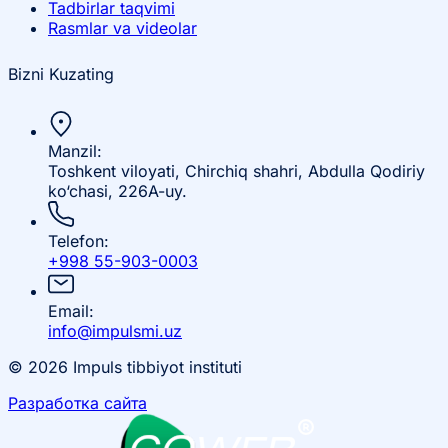
Tadbirlar taqvimi
Rasmlar va videolar
Bizni Kuzating
Manzil:
Toshkent viloyati, Chirchiq shahri, Abdulla Qodiriy
ko‘chasi, 226A-uy.
Telefon:
+998 55-903-0003
Email:
info@impulsmi.uz
© 2026 Impuls tibbiyot instituti
Разработка сайта