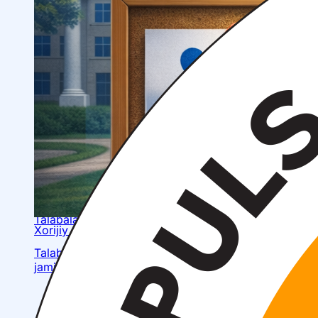
OTM tuzilmasi
Institut prezidenti murojaati
Impuls Tibbiyot Instituti
Tarixi
Missiya va kelajakdagi maqsad
Boshqaruv
kengashi
Akkreditatsiya va litsenziyalar
Me’yoriy
hujjatlar
Tayyorlov kurslari
Talabalar uchun ma’lumotlar
Xorijiy abituriyentlar uchun
Savol-javob (FAQ)
Talabalar uchun grantlar va imtiyozlar
Talabalar
jamiyati (Student union)