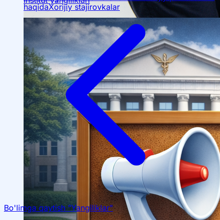
haqida
Xorijiy stajirovkalar
Ta’lim yoʻnalishlari haqida
Bakalavr
Bo'limga qaytish "Yangiliklar"