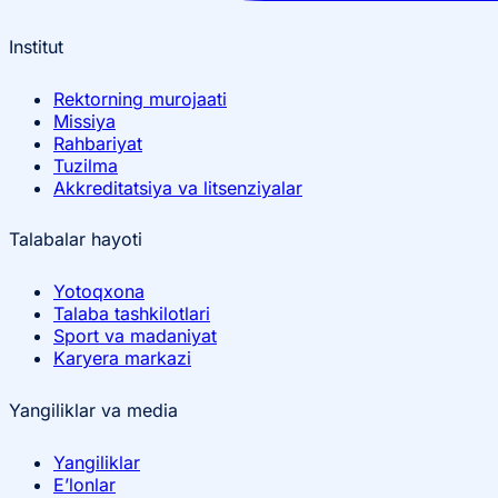
Institut
Rektorning murojaati
Missiya
Rahbariyat
Tuzilma
Akkreditatsiya va litsenziyalar
Talabalar hayoti
Yotoqxona
Talaba tashkilotlari
Sport va madaniyat
Karyera markazi
Yangiliklar va media
Yangiliklar
E’lonlar