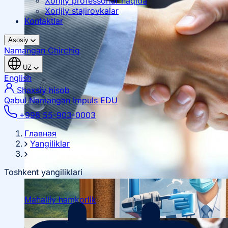
Xorijiy professorlar haqida
Xorijiy stajirovkalar
Kontaktlar
Asosiy
Namangan
Chirchiq
UZ
English
Shaxsiy hisob
Qabul Namangan
Impuls EDU
+998 55-903-0003
Главная
Yangiliklar
Toshkent yangiliklari
Mahalliy hamkorlik