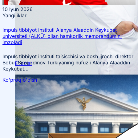
10
Iyun 2026
Yangiliklar
Ilmiy konferensiyalar
Impuls tibbiyot instituti Alanya Alaaddin Keykubat
Talabalar ilmiy jamiyati
universiteti (ALKÜ) bilan hamkorlik memorandumini
imzoladi
Impuls tibbiyot instituti ta’sischisi va bosh ijrochi direktori
Bobur Sirojiddinov Turkiyaning nufuzli Alanya Alaaddin
E'lonlar
Keykubat...
Ko'proq o'qish